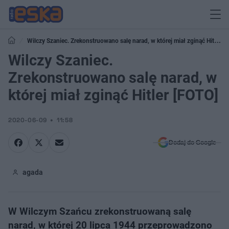
Wilczy Szaniec. Zrekonstruowano salę narad, w której miał zginąć Hitler
[FOTO]
Wilczy Szaniec.
Zrekonstruowano salę narad, w
której miał zginąć Hitler [FOTO]
2020-06-09
11:58
Dodaj do Google
agada
W Wilczym Szańcu zrekonstruowaną salę
narad, w której 20 lipca 1944 przeprowadzono