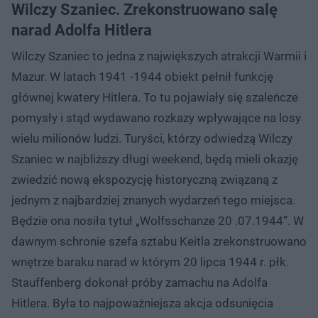
Wilczy Szaniec. Zrekonstruowano salę
narad Adolfa Hitlera
Wilczy Szaniec to jedna z największych atrakcji Warmii i
Mazur. W latach 1941 -1944 obiekt pełnił funkcję
głównej kwatery Hitlera. To tu pojawiały się szaleńcze
pomysły i stąd wydawano rozkazy wpływające na losy
wielu milionów ludzi. Turyści, którzy odwiedzą Wilczy
Szaniec w najbliższy długi weekend, będą mieli okazję
zwiedzić nową ekspozycję historyczną związaną z
jednym z najbardziej znanych wydarzeń tego miejsca.
Będzie ona nosiła tytuł „Wolfsschanze 20 .07.1944”. W
dawnym schronie szefa sztabu Keitla zrekonstruowano
wnętrze baraku narad w którym 20 lipca 1944 r. płk.
Stauffenberg dokonał próby zamachu na Adolfa
Hitlera. Była to najpoważniejsza akcja odsunięcia