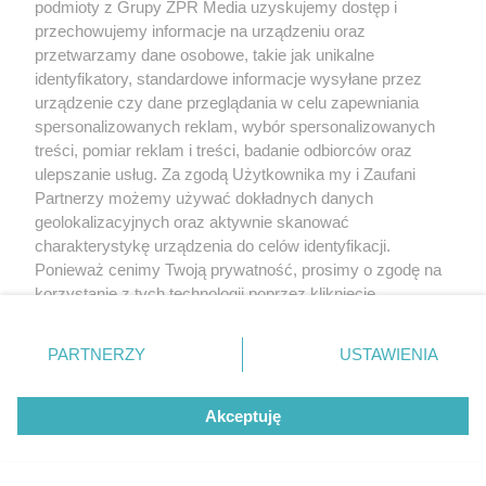
podmioty z Grupy ZPR Media uzyskujemy dostęp i
przechowujemy informacje na urządzeniu oraz
przetwarzamy dane osobowe, takie jak unikalne
identyfikatory, standardowe informacje wysyłane przez
urządzenie czy dane przeglądania w celu zapewniania
spersonalizowanych reklam, wybór spersonalizowanych
treści, pomiar reklam i treści, badanie odbiorców oraz
ulepszanie usług. Za zgodą Użytkownika my i Zaufani
Partnerzy możemy używać dokładnych danych
geolokalizacyjnych oraz aktywnie skanować
charakterystykę urządzenia do celów identyfikacji.
Ponieważ cenimy Twoją prywatność, prosimy o zgodę na
korzystanie z tych technologii poprzez kliknięcie
„Akceptuję”. Zgoda jest dobrowolna i zawsze możesz ją
zmienić/wycofać klikając przycisk ustawień prywatności
PARTNERZY
USTAWIENIA
znajdujący się w lewym dolnym rogu strony
. Niektóre
rodzaje przetwarzania danych nie wymagają zgody
Akceptuję
użytkownika, ale masz prawo sprzeciwić się takiemu
przetwarzaniu. Preferencje będą miały zastosowanie tylko
na tej witrynie.