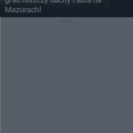
grad niszczy dachy i auta na
Mazurach!