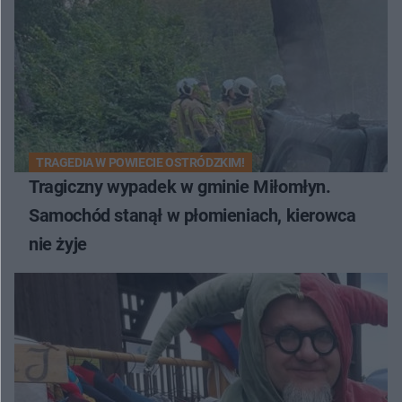
TRAGEDIA W POWIECIE OSTRÓDZKIM!
Tragiczny wypadek w gminie Miłomłyn.
Samochód stanął w płomieniach, kierowca
nie żyje