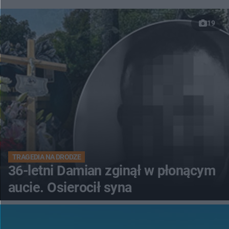
19
TRAGEDIA NA DRODZE
36-letni Damian zginął w płonącym
aucie. Osierocił syna