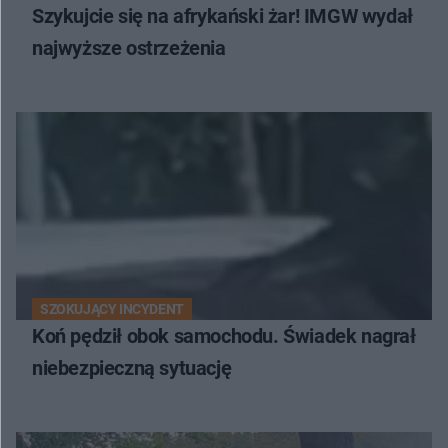
Szykujcie się na afrykański żar! IMGW wydał
najwyższe ostrzeżenia
SZOKUJĄCY INCYDENT
Koń pędził obok samochodu. Świadek nagrał
niebezpieczną sytuację