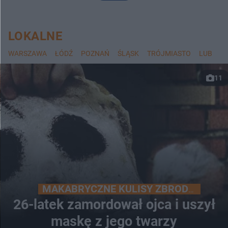
LOKALNE
WARSZAWA
ŁÓDŹ
POZNAŃ
ŚLĄSK
TRÓJMIASTO
LUBLIN
11
MAKABRYCZNE KULISY ZBRODNI
26-latek zamordował ojca i uszył
maskę z jego twarzy