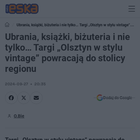
Ubrania, książki, biżuteria i nie tylko… Targi „Olsztyn w stylu vintage”
powracają do stolicy regionu
Ubrania, książki, biżuteria i nie
tylko… Targi „Olsztyn w stylu
vintage” powracają do stolicy
regionu
2024-09-27
20:35
Dodaj do Google
O.Bie
Targi „Olsztyn w stylu vintage” powracają do