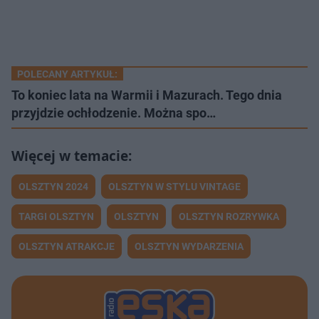
POLECANY ARTYKUŁ:
To koniec lata na Warmii i Mazurach. Tego dnia
przyjdzie ochłodzenie. Można spo…
OLSZTYN 2024
OLSZTYN W STYLU VINTAGE
TARGI OLSZTYN
OLSZTYN
OLSZTYN ROZRYWKA
OLSZTYN ATRAKCJE
OLSZTYN WYDARZENIA