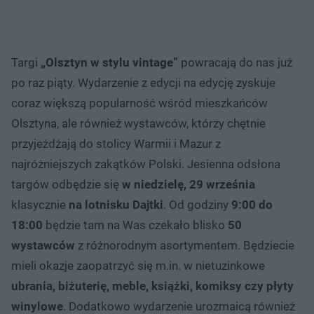
Targi
„Olsztyn w stylu vintage”
powracają do nas już
po raz piąty. Wydarzenie z edycji na edycję zyskuje
coraz większą popularność wśród mieszkańców
Olsztyna, ale również wystawców, którzy chętnie
przyjeżdżają do stolicy Warmii i Mazur z
najróżniejszych zakątków Polski. Jesienna odsłona
targów odbędzie się
w niedzielę, 29 września
klasycznie
na lotnisku Dajtki
. Od godziny
9:00 do
18:00
będzie tam na Was czekało blisko
50
wystawców
z różnorodnym asortymentem. Będziecie
mieli okazje zaopatrzyć się m.in. w nietuzinkowe
ubrania, biżuterię, meble, książki, komiksy czy płyty
winylowe
. Dodatkowo wydarzenie urozmaicą również