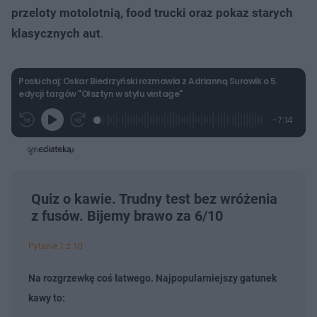
przeloty motolotnią, food trucki oraz pokaz starych
klasycznych aut
.
Posłuchaj: Oskar Biedrzyński rozmawia z Adrianną Surowik o 5.
edycji targów "Olsztyn w stylu vintage"
L
P
P
P
-
7:14
G
o
r
r
o
z
r
a
z
z
o
a
d
e
e
s
j
t
e
w
w
a
d
i
i
ł
:
ń
ń
y
c
3
1
1
z
.
0
0
Quiz o kawie. Trudny test bez wróżenia
a
s
4
s
s
Â
z fusów. Bijemy brawo za 6/10
4
d
d
%
o
o
t
p
u
r
Pytanie 1 z 10
ł
z
u
o
d
Na rozgrzewkę coś łatwego. Najpopularniejszy gatunek
u
kawy to: