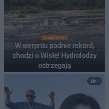
CO SIĘ STANIE?
W sierpniu padnie rekord,
chodzi o Wisłę! Hydrolodzy
ostrzegają
43