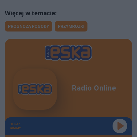
PROGNOZA POGODY
PRZYMROZKI
Radio Online
TERAZ
GRAMY