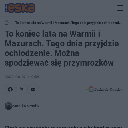
To koniec lata na Warmii i Mazurach. Tego dnia przyjdzie ochłodzenie.
Można spodziewać się przymrozków
To koniec lata na Warmii i
Mazurach. Tego dnia przyjdzie
ochłodzenie. Można
spodziewać się przymrozków
2024-09-27
9:31
Dodaj do Google
Monika Smolik
Choć we wrześniu rozpoczęła się kalendarzowa