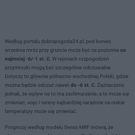
Według portalu dobrapogoda24.pl, pod koniec
września mróz przy gruncie może być na poziomie
co
najmniej -6/-1 st. C
. W rejonach rozpogodzeń
przymrozki mogą być szczególnie odczuwalne.
Dotyczy to głównie północno-wschodniej Polski, gdzie
można będzie odczuć nawet
do -6 st. C
. Zaznaczono
jednak, że wpływ na to ma zachmurzenie, a te może się
zmieniać, więc i tereny najbardziej narażone na niskie
temperatury może się zmieniać.
Prognozy według modelu Swiss-MRF mówią, że