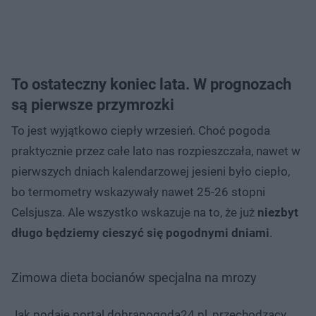
To ostateczny koniec lata. W prognozach
są pierwsze przymrozki
To jest wyjątkowo ciepły wrzesień. Choć pogoda
praktycznie przez całe lato nas rozpieszczała, nawet w
pierwszych dniach kalendarzowej jesieni było ciepło,
bo termometry wskazywały nawet 25-26 stopni
Celsjusza. Ale wszystko wskazuje na to, że już
niezbyt
długo będziemy cieszyć się pogodnymi dniami
.
Zimowa dieta bocianów specjalna na mrozy
Jak podaje portal dobrapogoda24.pl, przechodzący