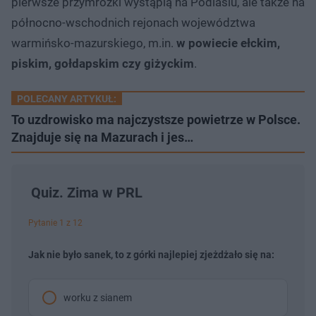
pierwsze przymrozki wystąpią na Podlasiu, ale także na
północno-wschodnich rejonach województwa
warmińsko-mazurskiego, m.in.
w powiecie ełckim,
piskim, gołdapskim czy giżyckim
.
POLECANY ARTYKUŁ:
To uzdrowisko ma najczystsze powietrze w Polsce.
Znajduje się na Mazurach i jes…
Quiz. Zima w PRL
Pytanie 1 z 12
Jak nie było sanek, to z górki najlepiej zjeżdżało się na:
worku z sianem