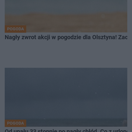
POGODA
Nagły zwrot akcji w pogodzie dla Olsztyna! Zac
POGODA
Od upału 33 stopnie po nagły chłód. Co z urlop