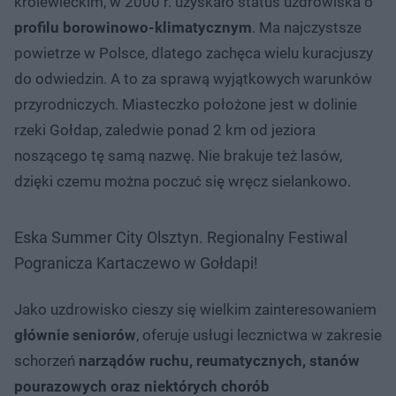
królewieckim, w 2000 r. uzyskało status uzdrowiska o
profilu borowinowo-klimatycznym
. Ma najczystsze
powietrze w Polsce, dlatego zachęca wielu kuracjuszy
do odwiedzin. A to za sprawą wyjątkowych warunków
przyrodniczych. Miasteczko położone jest w dolinie
rzeki Gołdap, zaledwie ponad 2 km od jeziora
noszącego tę samą nazwę. Nie brakuje też lasów,
dzięki czemu można poczuć się wręcz sielankowo.
Eska Summer City Olsztyn. Regionalny Festiwal
Pogranicza Kartaczewo w Gołdapi!
Jako uzdrowisko cieszy się wielkim zainteresowaniem
głównie seniorów
, oferuje usługi lecznictwa w zakresie
schorzeń
narządów ruchu, reumatycznych, stanów
pourazowych oraz niektórych chorób