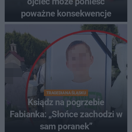
ojciec może ponieść
poważne konsekwencje
TRAGEDIA NA ŚLĄSKU
Ksiądz na pogrzebie
Fabianka: „Słońce zachodzi w
sam poranek”