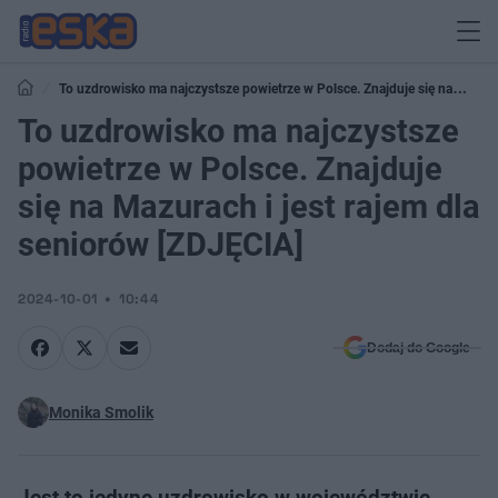
To uzdrowisko ma najczystsze powietrze w Polsce. Znajduje się na
Mazurach i jest rajem dla seniorów [ZDJĘCIA]
To uzdrowisko ma najczystsze
powietrze w Polsce. Znajduje
się na Mazurach i jest rajem dla
seniorów [ZDJĘCIA]
2024-10-01
10:44
Dodaj do Google
Monika Smolik
Jest to jedyne uzdrowisko w województwie