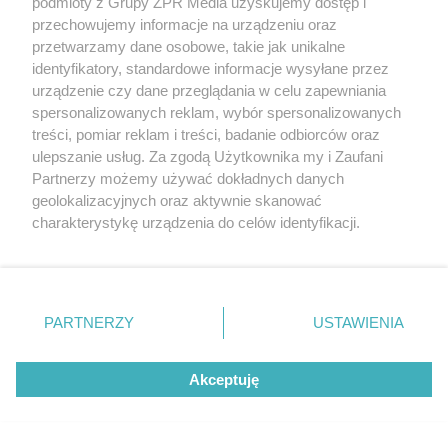
podmioty z Grupy ZPR Media uzyskujemy dostęp i
ZOBACZ WIĘCEJ
przechowujemy informacje na urządzeniu oraz
przetwarzamy dane osobowe, takie jak unikalne
identyfikatory, standardowe informacje wysyłane przez
urządzenie czy dane przeglądania w celu zapewniania
spersonalizowanych reklam, wybór spersonalizowanych
treści, pomiar reklam i treści, badanie odbiorców oraz
ulepszanie usług. Za zgodą Użytkownika my i Zaufani
Partnerzy możemy używać dokładnych danych
geolokalizacyjnych oraz aktywnie skanować
charakterystykę urządzenia do celów identyfikacji.
Ponieważ cenimy Twoją prywatność, prosimy o zgodę na
korzystanie z tych technologii poprzez kliknięcie
„Akceptuję”. Zgoda jest dobrowolna i zawsze możesz ją
zmienić/wycofać klikając przycisk ustawień prywatności
PARTNERZY
USTAWIENIA
znajdujący się w lewym dolnym rogu strony
. Niektóre
rodzaje przetwarzania danych nie wymagają zgody
Akceptuję
użytkownika, ale masz prawo sprzeciwić się takiemu
przetwarzaniu. Preferencje będą miały zastosowanie tylko
na tej witrynie.