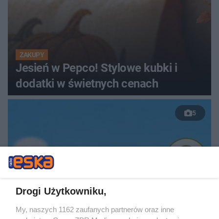
ZAKUPY
Jesień w Pepco! Stylowe kubki i
dodatki w świetnych cenach
5
Drogi Użytkowniku,
My, naszych 1162 zaufanych partnerów oraz inne
TEST OSOBOWOŚCI