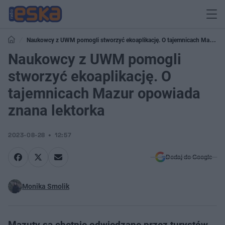
Naukowcy z UWM pomogli stworzyć ekoaplikację. O tajemnicach Mazur
opowiada znana lektorka
Naukowcy z UWM pomogli
stworzyć ekoaplikację. O
tajemnicach Mazur opowiada
znana lektorka
2023-08-28
12:57
Dodaj do Google
Monika Smolik
Mazuty są chętnie odwiedzane przez turystów