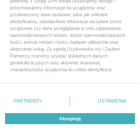
podmioty z Grupy ZPR Media uzyskujemy dostęp i
Psychotest. Wybierz jeden kwiat i
przechowujemy informacje na urządzeniu oraz
sprawdź, jaki masz typ osobowości
przetwarzamy dane osobowe, takie jak unikalne
identyfikatory, standardowe informacje wysyłane przez
urządzenie czy dane przeglądania w celu zapewniania
ZOBACZ WIĘCEJ
spersonalizowanych reklam, wybór spersonalizowanych
treści, pomiar reklam i treści, badanie odbiorców oraz
ulepszanie usług. Za zgodą Użytkownika my i Zaufani
Partnerzy możemy używać dokładnych danych
geolokalizacyjnych oraz aktywnie skanować
charakterystykę urządzenia do celów identyfikacji.
Ponieważ cenimy Twoją prywatność, prosimy o zgodę na
korzystanie z tych technologii poprzez kliknięcie
„Akceptuję”. Zgoda jest dobrowolna i zawsze możesz ją
zmienić/wycofać klikając przycisk ustawień prywatności
PARTNERZY
USTAWIENIA
znajdujący się w lewym dolnym rogu strony
. Niektóre
rodzaje przetwarzania danych nie wymagają zgody
Akceptuję
użytkownika, ale masz prawo sprzeciwić się takiemu
przetwarzaniu. Preferencje będą miały zastosowanie tylko
na tej witrynie.