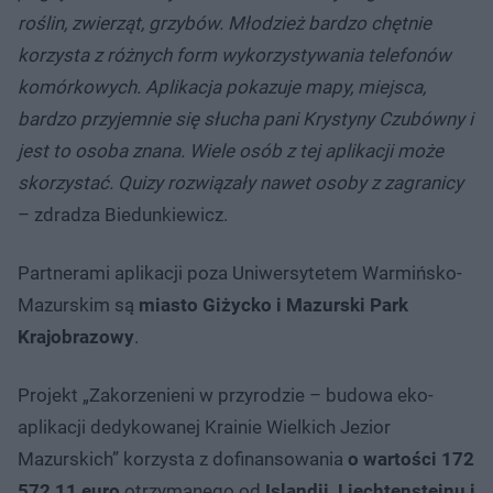
roślin, zwierząt, grzybów. Młodzież bardzo chętnie
korzysta z różnych form wykorzystywania telefonów
komórkowych. Aplikacja pokazuje mapy, miejsca,
bardzo przyjemnie się słucha pani Krystyny Czubówny i
jest to osoba znana. Wiele osób z tej aplikacji może
skorzystać. Quizy rozwiązały nawet osoby z zagranicy
– zdradza Biedunkiewicz.
Partnerami aplikacji poza Uniwersytetem Warmińsko-
Mazurskim są
miasto Giżycko i Mazurski Park
Krajobrazowy
.
Projekt „Zakorzenieni w przyrodzie – budowa eko-
aplikacji dedykowanej Krainie Wielkich Jezior
Mazurskich” korzysta z dofinansowania
o wartości 172
572,11 euro
otrzymanego od
Islandii, Liechtensteinu i