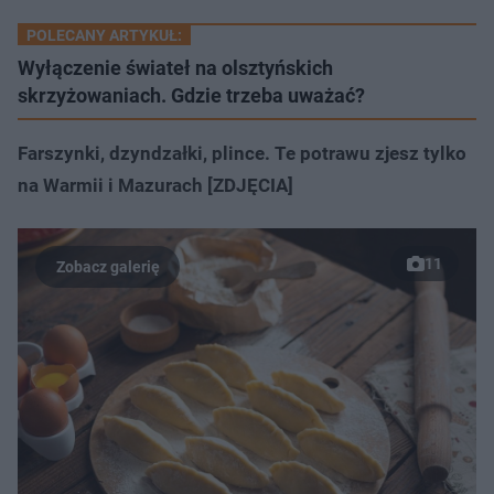
POLECANY ARTYKUŁ:
Wyłączenie świateł na olsztyńskich
skrzyżowaniach. Gdzie trzeba uważać?
Farszynki, dzyndzałki, plince. Te potrawu zjesz tylko
na Warmii i Mazurach [ZDJĘCIA]
11