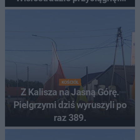
tłumy
KOŚCIÓŁ
Z Kalisza na Jasną Górę.
Pielgrzymi dziś wyruszyli po
raz 389.