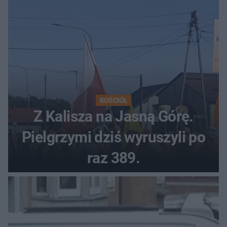
KOŚCIÓŁ
Z Kalisza na Jasną Górę.
Pielgrzymi dziś wyruszyli po
raz 389.