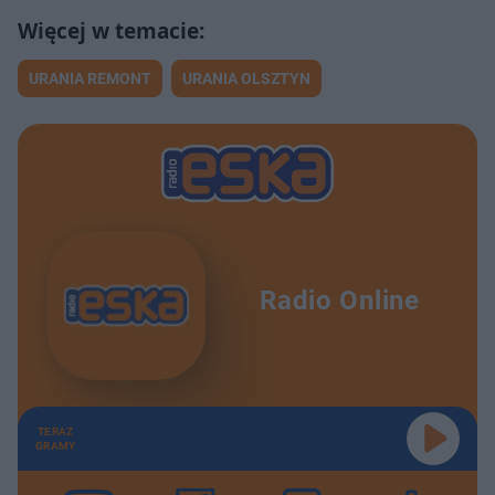
URANIA REMONT
URANIA OLSZTYN
Radio Online
TERAZ
GRAMY