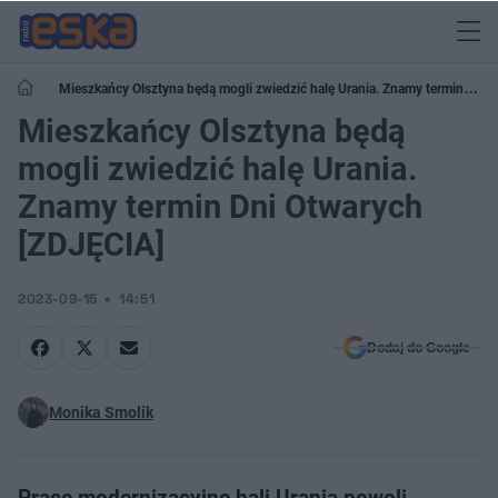
Mieszkańcy Olsztyna będą mogli zwiedzić halę Urania. Znamy termin Dni
Otwarych [ZDJĘCIA]
Mieszkańcy Olsztyna będą
mogli zwiedzić halę Urania.
Znamy termin Dni Otwarych
[ZDJĘCIA]
2023-09-15
14:51
Dodaj do Google
Monika Smolik
Prace modernizacyjne hali Urania powoli