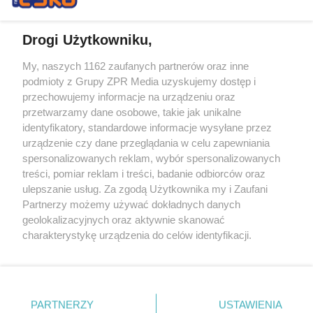
Drogi Użytkowniku,
My, naszych 1162 zaufanych partnerów oraz inne
Żaden utwór zamieszczony w serwisie nie może być powielany i
podmioty z Grupy ZPR Media uzyskujemy dostęp i
rozpowszechniany lub dalej rozpowszechniany w jakikolwiek sposób (w
tym także elektroniczny lub mechaniczny) na jakimkolwiek polu
przechowujemy informacje na urządzeniu oraz
eksploatacji w jakiejkolwiek formie, włącznie z umieszczaniem w
przetwarzamy dane osobowe, takie jak unikalne
Internecie bez pisemnej zgody właściciela praw. Jakiekolwiek użycie lub
identyfikatory, standardowe informacje wysyłane przez
wykorzystanie utworów w całości lub w części z naruszeniem prawa,
tzn. bez właściwej zgody, jest zabronione pod groźbą kary i może być
urządzenie czy dane przeglądania w celu zapewniania
ścigane prawnie.
spersonalizowanych reklam, wybór spersonalizowanych
treści, pomiar reklam i treści, badanie odbiorców oraz
ulepszanie usług. Za zgodą Użytkownika my i Zaufani
Partnerzy możemy używać dokładnych danych
geolokalizacyjnych oraz aktywnie skanować
charakterystykę urządzenia do celów identyfikacji.
Ponieważ cenimy Twoją prywatność, prosimy o zgodę na
O nas
korzystanie z tych technologii poprzez kliknięcie
Informacje prawne
„Akceptuję”. Zgoda jest dobrowolna i zawsze możesz ją
zmienić/wycofać klikając przycisk ustawień prywatności
PARTNERZY
USTAWIENIA
Nasze serwisy