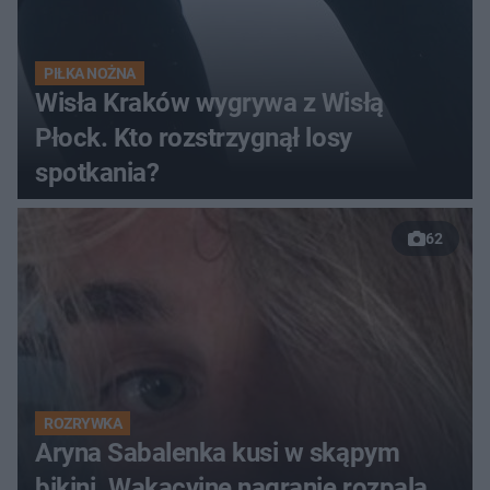
PIŁKA NOŻNA
Wisła Kraków wygrywa z Wisłą
Płock. Kto rozstrzygnął losy
spotkania?
62
ROZRYWKA
Aryna Sabalenka kusi w skąpym
bikini. Wakacyjne nagranie rozpala