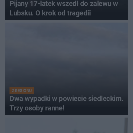
Pijany 17-latek wszedł do zalewu w
Lubsku. O krok od tragedii
Z REGIONU
Dwa wypadki w powiecie siedleckim.
Trzy osoby ranne!