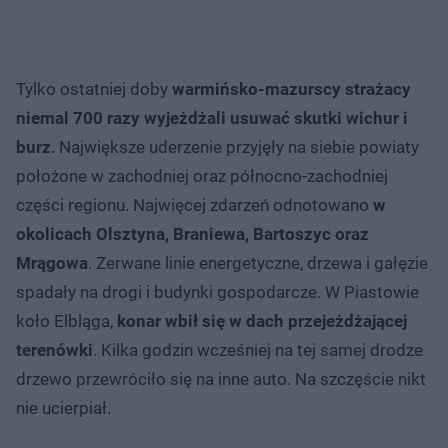
Tylko ostatniej doby
warmińsko-mazurscy strażacy
niemal 700 razy wyjeżdżali usuwać skutki wichur i
burz
. Największe uderzenie przyjęły na siebie powiaty
położone w zachodniej oraz północno-zachodniej
części regionu. Najwięcej zdarzeń odnotowano
w
okolicach Olsztyna, Braniewa, Bartoszyc oraz
Mrągowa
. Zerwane linie energetyczne, drzewa i gałęzie
spadały na drogi i budynki gospodarcze. W Piastowie
koło Elbląga,
konar wbił się w dach przejeżdżającej
terenówki
. Kilka godzin wcześniej na tej samej drodze
drzewo przewróciło się na inne auto. Na szczęście nikt
nie ucierpiał.