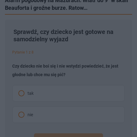
Alarm pogodowy na Mazurach. Wiatr do 9° w skali
Beauforta i groźne burze. Ratow…
Sprawdź, czy dziecko jest gotowe na
samodzielny wyjazd
Pytanie 1 z 8
Czy dziecko nie boi się i nie wstydzi powiedzieć, że jest
głodne lub chce mu się pić?
tak
nie