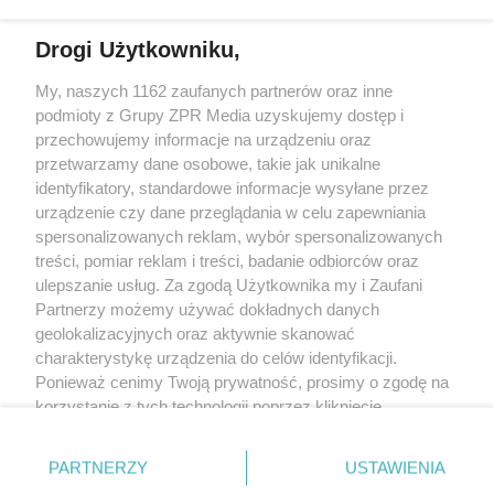
Drogi Użytkowniku,
My, naszych 1162 zaufanych partnerów oraz inne
Żaden utwór zamieszczony w serwisie nie może być powielany i
podmioty z Grupy ZPR Media uzyskujemy dostęp i
rozpowszechniany lub dalej rozpowszechniany w jakikolwiek sposób (w
tym także elektroniczny lub mechaniczny) na jakimkolwiek polu
przechowujemy informacje na urządzeniu oraz
eksploatacji w jakiejkolwiek formie, włącznie z umieszczaniem w Internecie
przetwarzamy dane osobowe, takie jak unikalne
bez pisemnej zgody właściciela praw. Jakiekolwiek użycie lub
wykorzystanie utworów w całości lub w części z naruszeniem prawa, tzn.
identyfikatory, standardowe informacje wysyłane przez
bez właściwej zgody, jest zabronione pod groźbą kary i może być ścigane
urządzenie czy dane przeglądania w celu zapewniania
prawnie.
spersonalizowanych reklam, wybór spersonalizowanych
treści, pomiar reklam i treści, badanie odbiorców oraz
ulepszanie usług. Za zgodą Użytkownika my i Zaufani
Partnerzy możemy używać dokładnych danych
geolokalizacyjnych oraz aktywnie skanować
charakterystykę urządzenia do celów identyfikacji.
O nas
Ponieważ cenimy Twoją prywatność, prosimy o zgodę na
korzystanie z tych technologii poprzez kliknięcie
Informacje prawne
„Akceptuję”. Zgoda jest dobrowolna i zawsze możesz ją
zmienić/wycofać klikając przycisk ustawień prywatności
Nasze serwisy
PARTNERZY
USTAWIENIA
znajdujący się w lewym dolnym rogu strony
. Niektóre