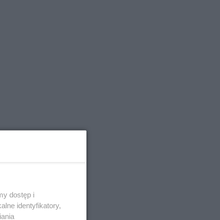
y dostęp i
lne identyfikatory,
iania