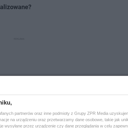
ealizowane?
niku,
fanych partnerów oraz inne podmioty z Grupy ZPR Media uzyskujem
cje na urządzeniu oraz przetwarzamy dane osobowe, takie jak unika
je wysyłane przez urządzenie czy dane przeglądania w celu zapewn