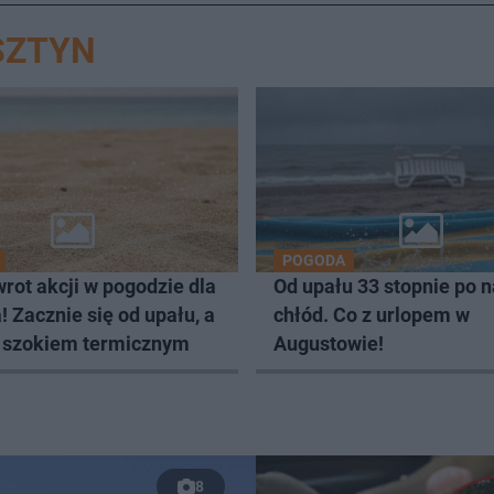
SZTYN
POGODA
rot akcji w pogodzie dla
Od upału 33 stopnie po n
! Zacznie się od upału, a
chłód. Co z urlopem w
 szokiem termicznym
Augustowie!
8