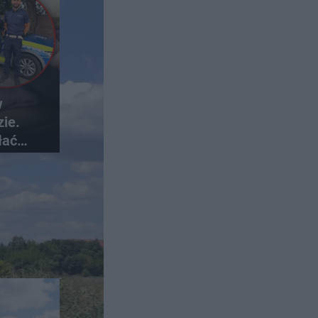
w
ie.
łać