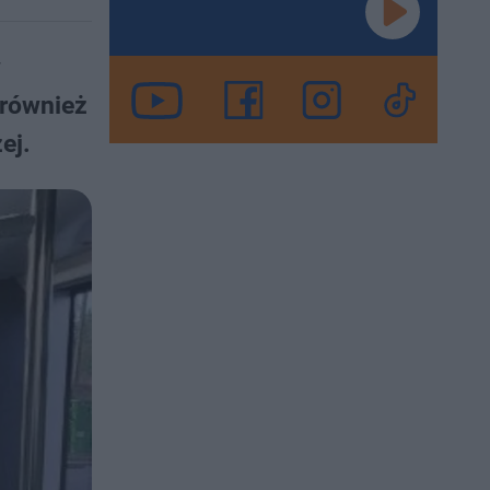
w
 również
ej.