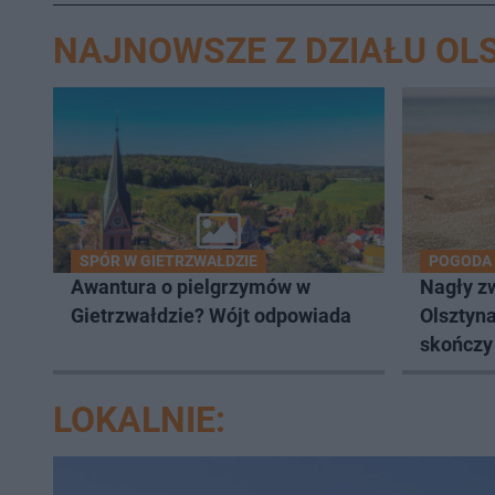
NAJNOWSZE Z DZIAŁU OL
SPÓR W GIETRZWAŁDZIE
POGODA
Awantura o pielgrzymów w
Nagły zw
Gietrzwałdzie? Wójt odpowiada
Olsztyna
skończy
LOKALNIE: