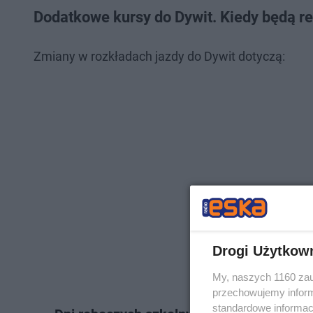
Dodatkowe kursy do Dywit. Kiedy będą r
Zmiany w rozkładach jazdy do Dywit dotyczą:
Drogi Użytkow
My, naszych 1160 zau
przechowujemy informa
standardowe informac