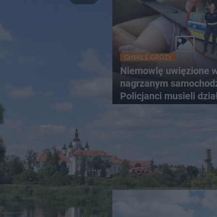
CHWILE GROZY
Niemowlę uwięzione 
nagrzanym samochodz
Policjanci musieli dzia
natychmiast