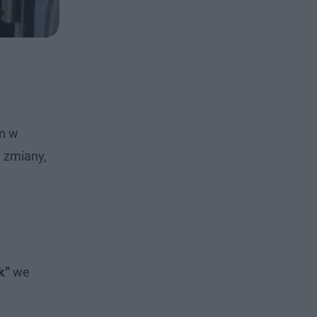
an w
 zmiany,
k”
we