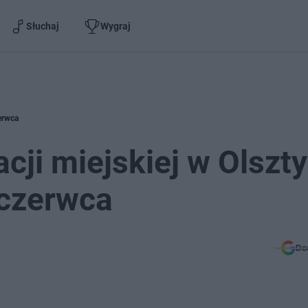
Słuchaj
Wygraj
erwca
ji miejskiej w Olszty
 czerwca
Do