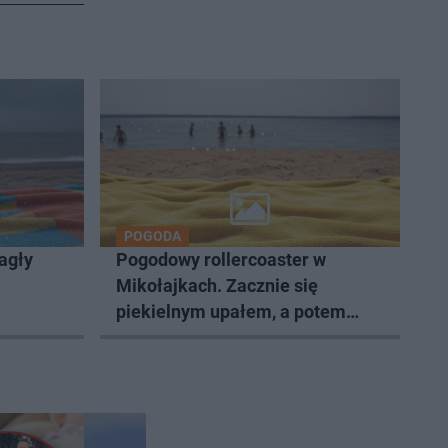
POGODA
agły
Pogodowy rollercoaster w
Mikołajkach. Zacznie się
piekielnym upałem, a potem
czeka nas szok!