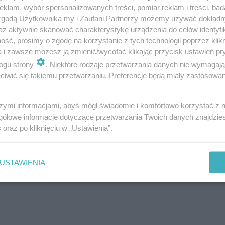
 linii 110 z Dywit z pętli do Olsztyna o 7:43, 16:12 
klam, wybór spersonalizowanych treści, pomiar reklam i treści, bad
rum (rozpoczęcie kursu na tym przystanku) i 16:23
 zgodą Użytkownika my i Zaufani Partnerzy możemy używać dokład
az aktywnie skanować charakterystykę urządzenia do celów identyfi
ie o godz. 16:02).
ść, prosimy o zgodę na korzystanie z tych technologii poprzez klikn
urs o 11:58 ze Spręcowa do Michelin Biuro oraz o 
a i zawsze możesz ją zmienić/wycofać klikając przycisk ustawień pr
d do Spręcowa o 11:47).
ogu strony
. Niektóre rodzaje przetwarzania danych nie wymagaj
iwić się takiemu przetwarzaniu. Preferencje będą miały zastosowanie
 Zarządu Dróg, Zieleni i Transportu w Olsztynie.
szymi informacjami, abyś mógł świadomie i komfortowo korzystać z
gółowe informacje dotyczące przetwarzania Twoich danych znajdzi
s
oraz po kliknięciu w „Ustawienia”.
cie dziesięć gatunków jadalnych grzybó…
USTAWIENIA