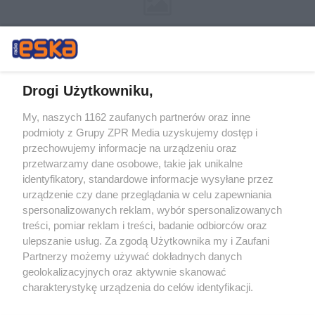
Drogi Użytkowniku,
My, naszych 1162 zaufanych partnerów oraz inne
Żaden utwór zamieszczony w serwisie nie może być powielany i
podmioty z Grupy ZPR Media uzyskujemy dostęp i
rozpowszechniany lub dalej rozpowszechniany w jakikolwiek sposób (w
tym także elektroniczny lub mechaniczny) na jakimkolwiek polu
przechowujemy informacje na urządzeniu oraz
eksploatacji w jakiejkolwiek formie, włącznie z umieszczaniem w
przetwarzamy dane osobowe, takie jak unikalne
Internecie bez pisemnej zgody właściciela praw. Jakiekolwiek użycie lub
identyfikatory, standardowe informacje wysyłane przez
wykorzystanie utworów w całości lub w części z naruszeniem prawa,
tzn. bez właściwej zgody, jest zabronione pod groźbą kary i może być
urządzenie czy dane przeglądania w celu zapewniania
ścigane prawnie.
spersonalizowanych reklam, wybór spersonalizowanych
treści, pomiar reklam i treści, badanie odbiorców oraz
ulepszanie usług. Za zgodą Użytkownika my i Zaufani
Partnerzy możemy używać dokładnych danych
geolokalizacyjnych oraz aktywnie skanować
charakterystykę urządzenia do celów identyfikacji.
Ponieważ cenimy Twoją prywatność, prosimy o zgodę na
O nas