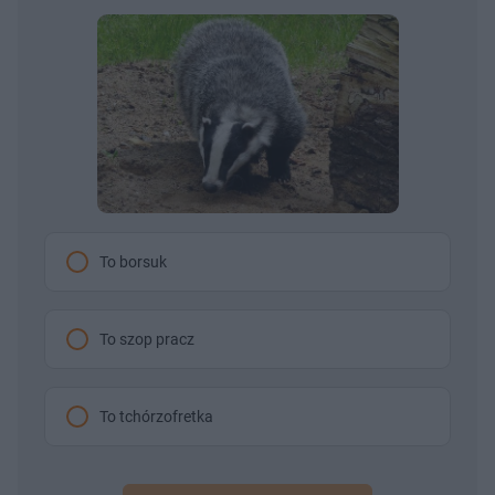
To borsuk
To szop pracz
To tchórzofretka