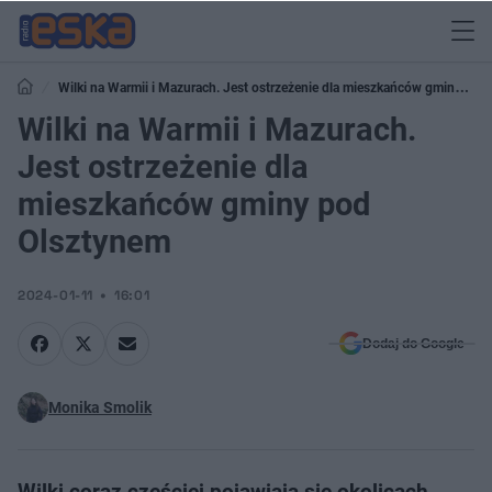
Wilki na Warmii i Mazurach. Jest ostrzeżenie dla mieszkańców gminy pod
Olsztynem
Wilki na Warmii i Mazurach.
Jest ostrzeżenie dla
mieszkańców gminy pod
Olsztynem
2024-01-11
16:01
Dodaj do Google
Monika Smolik
Wilki coraz częściej pojawiają się okolicach