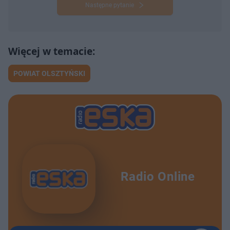
Następne pytanie
POWIAT OLSZTYŃSKI
Radio Online