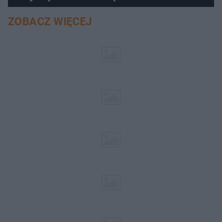
pociemniałą biżuterię
ZOBACZ WIĘCEJ