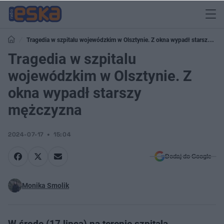
Tragedia w szpitalu wojewódzkim w Olsztynie. Z okna wypadł starszy
mężczyzna
Tragedia w szpitalu
wojewódzkim w Olsztynie. Z
okna wypadł starszy
mężczyzna
2024-07-17
15:04
Dodaj do Google
Monika Smolik
W środę (17 lipca) na terenie szpitala