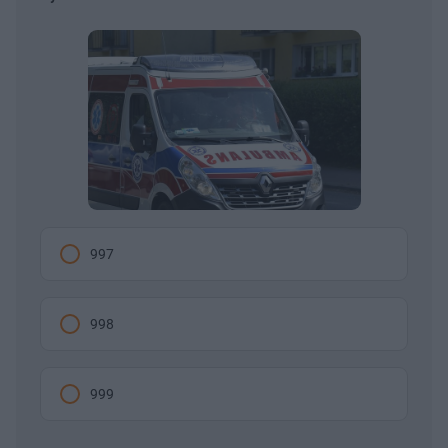
997
998
999