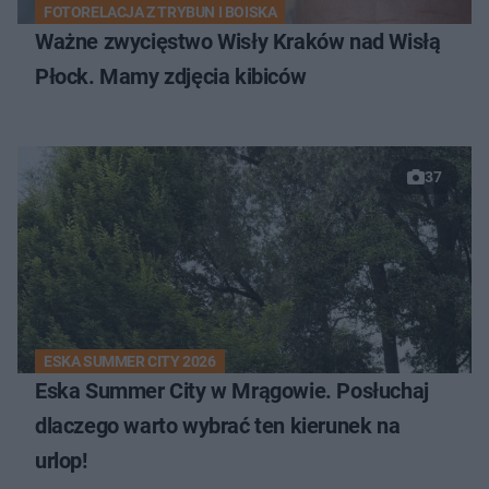
FOTORELACJA Z TRYBUN I BOISKA
Ważne zwycięstwo Wisły Kraków nad Wisłą
Płock. Mamy zdjęcia kibiców
37
ESKA SUMMER CITY 2026
Eska Summer City w Mrągowie. Posłuchaj
dlaczego warto wybrać ten kierunek na
urlop!