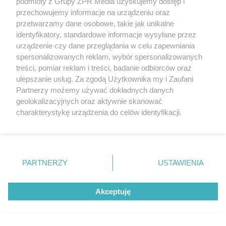
podmioty z Grupy ZPR Media uzyskujemy dostęp i
przechowujemy informacje na urządzeniu oraz
przetwarzamy dane osobowe, takie jak unikalne
identyfikatory, standardowe informacje wysyłane przez
urządzenie czy dane przeglądania w celu zapewniania
spersonalizowanych reklam, wybór spersonalizowanych
treści, pomiar reklam i treści, badanie odbiorców oraz
ulepszanie usług. Za zgodą Użytkownika my i Zaufani
Partnerzy możemy używać dokładnych danych
geolokalizacyjnych oraz aktywnie skanować
charakterystykę urządzenia do celów identyfikacji.
Ponieważ cenimy Twoją prywatność, prosimy o zgodę na
korzystanie z tych technologii poprzez kliknięcie
„Akceptuję”. Zgoda jest dobrowolna i zawsze możesz ją
zmienić/wycofać klikając przycisk ustawień prywatności
PARTNERZY
USTAWIENIA
znajdujący się w lewym dolnym rogu strony
. Niektóre
rodzaje przetwarzania danych nie wymagają zgody
Akceptuję
użytkownika, ale masz prawo sprzeciwić się takiemu
Żaden utwór zamieszczony w serwisie nie może być powielany i
przetwarzaniu. Preferencje będą miały zastosowanie tylko
rozpowszechniany lub dalej rozpowszechniany w jakikolwiek sposób (w
na tej witrynie.
tym także elektroniczny lub mechaniczny) na jakimkolwiek polu
eksploatacji w jakiejkolwiek formie, włącznie z umieszczaniem w