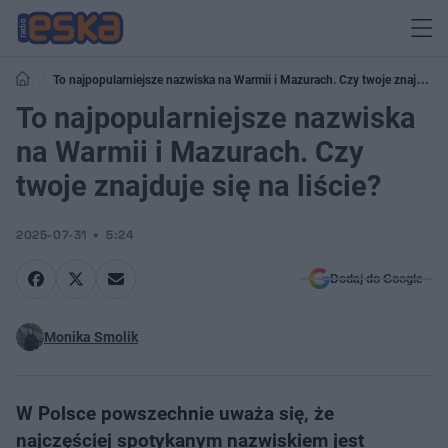
To najpopularniejsze nazwiska na Warmii i Mazurach. Czy twoje znajduje
się na liście?
To najpopularniejsze nazwiska
na Warmii i Mazurach. Czy
twoje znajduje się na liście?
2025-07-31
5:24
Dodaj do Google
Monika Smolik
W Polsce powszechnie uważa się, że
najczęściej spotykanym nazwiskiem jest