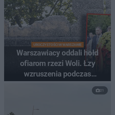
UROCZYSTOŚCI W WARSZAWIE
Warszawiacy oddali hołd
ofiarom rzezi Woli. Łzy
wzruszenia podczas
uroczystości
21