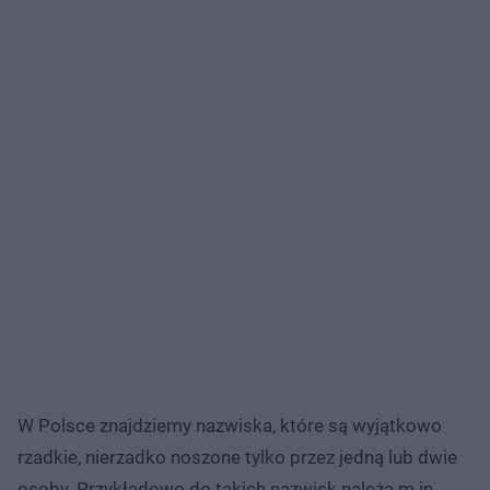
W Polsce znajdziemy nazwiska, które są wyjątkowo
rzadkie, nierzadko noszone tylko przez jedną lub dwie
osoby. Przykładowo do takich nazwisk należą m.in.