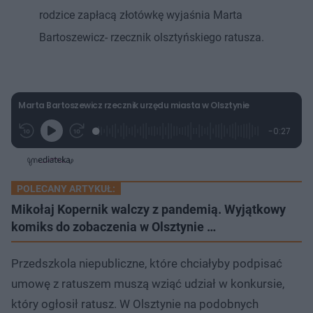
rodzice zapłacą złotówkę wyjaśnia Marta
Bartoszewicz- rzecznik olsztyńskiego ratusza.
Marta Bartoszewicz rzecznik urzędu miasta w Olsztynie
L
P
P
P
-
0:27
G
o
r
r
o
z
r
a
z
z
o
a
d
e
e
s
j
t
e
w
w
a
d
i
i
ł
:
ń
ń
y
POLECANY ARTYKUŁ:
c
5
1
1
z
4
0
0
Mikołaj Kopernik walczy z pandemią. Wyjątkowy
a
s
.
s
s
Â
7
komiks do zobaczenia w Olsztynie …
d
d
1
o
o
%
t
p
u
r
Przedszkola niepubliczne, które chciałyby podpisać
ł
z
u
o
umowę z ratuszem muszą wziąć udział w konkursie,
d
u
który ogłosił ratusz. W Olsztynie na podobnych