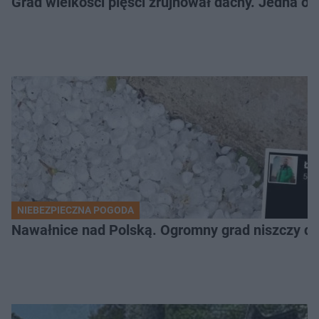
Grad wielkości pięści zrujnował dachy. Jedna oso
NIEBEZPIECZNA POGODA
Nawałnice nad Polską. Ogromny grad niszczy da