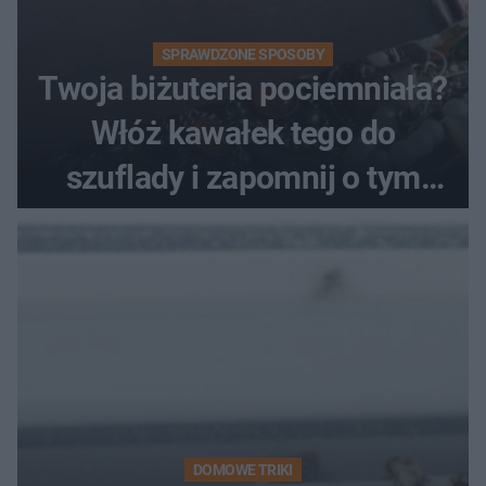
SPRAWDZONE SPOSOBY
Twoja biżuteria pociemniała?
Włóż kawałek tego do
szuflady i zapomnij o tym
problemie. Sposób na
pociemniałą biżuterię
DOMOWE TRIKI