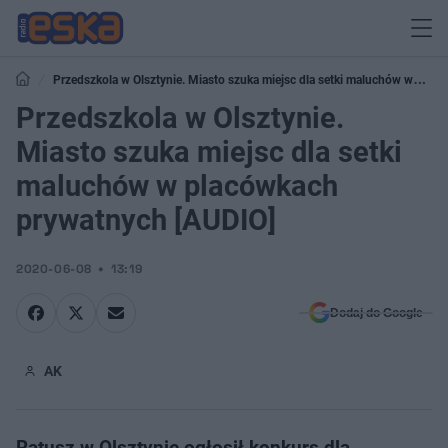
Przedszkola w Olsztynie. Miasto szuka miejsc dla setki maluchów w
placówkach prywatnych [AUDIO]
Przedszkola w Olsztynie.
Miasto szuka miejsc dla setki
maluchów w placówkach
prywatnych [AUDIO]
2020-06-08
13:19
Dodaj do Google
AK
Ratusz w Olsztynie ogłosił konkurs dla