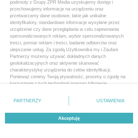
podmioty z Grupy ZPR Media uzyskujemy dostęp i
przechowujemy informacje na urządzeniu oraz
przetwarzamy dane osobowe, takie jak unikalne
identyfikatory, standardowe informacje wysyłane przez
urządzenie czy dane przeglądania w celu zapewniania
spersonalizowanych reklam, wybór spersonalizowanych
treści, pomiar reklam i treści, badanie odbiorców oraz
ulepszanie usług. Za zgodą Użytkownika my i Zaufani
Partnerzy możemy używać dokładnych danych
geolokalizacyjnych oraz aktywnie skanować
charakterystykę urządzenia do celów identyfikacji.
Ponieważ cenimy Twoją prywatność, prosimy o zgodę na
korzystanie z tych technologii poprzez kliknięcie
„Akceptuję”. Zgoda jest dobrowolna i zawsze możesz ją
zmienić/wycofać klikając przycisk ustawień prywatności
PARTNERZY
USTAWIENIA
znajdujący się w lewym dolnym rogu strony
. Niektóre
rodzaje przetwarzania danych nie wymagają zgody
Akceptuję
użytkownika, ale masz prawo sprzeciwić się takiemu
przetwarzaniu. Preferencje będą miały zastosowanie tylko
na tej witrynie.
Żaden utwór zamieszczony w serwisie nie może być powielany i