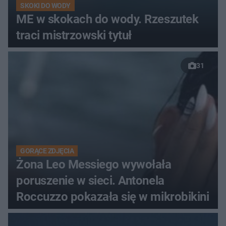
SKOKI DO WODY
ME w skokach do wody. Rzeszutek
traci mistrzowski tytuł
31
GORĄCE ZDJĘCIA
Żona Leo Messiego wywołała
poruszenie w sieci. Antonela
Roccuzzo pokazała się w mikrobikini