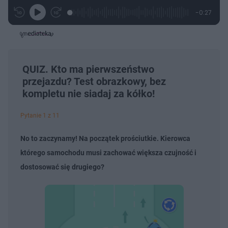
L
P
P
P
-
0:27
G
o
r
r
o
z
r
a
z
z
o
a
d
e
e
s
j
t
e
w
w
a
d
i
i
ł
:
ń
ń
y
c
5
1
1
z
3
0
0
QUIZ. Kto ma pierwszeństwo
a
s
.
s
s
Â
przejazdu? Test obrazkowy, bez
8
d
d
7
o
o
kompletu nie siadaj za kółko!
%
t
p
u
r
ł
z
Pytanie 1 z 11
u
o
d
u
No to zaczynamy! Na początek prościutkie. Kierowca
którego samochodu musi zachować większa czujność i
dostosować się drugiego?