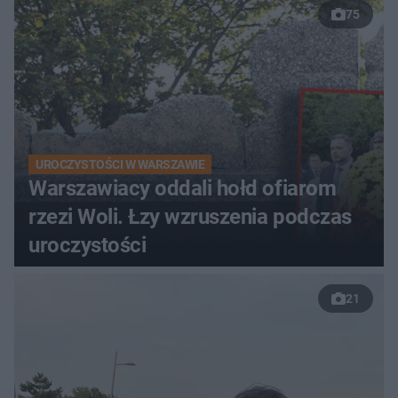
75
UROCZYSTOŚCI W WARSZAWIE
Warszawiacy oddali hołd ofiarom
rzezi Woli. Łzy wzruszenia podczas
uroczystości
21