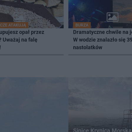
CZE ATAKUJĄ
BURZA
upujesz opał przez
Dramatyczne chwile na j
? Uważaj na falę
W wodzie znalazło się 3
!
nastolatków
Sinice Krynica Morska