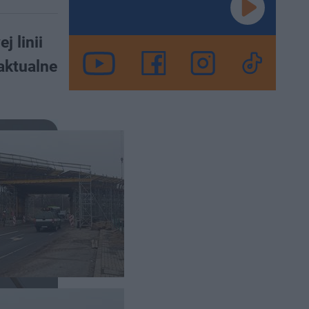
 linii
aktualne