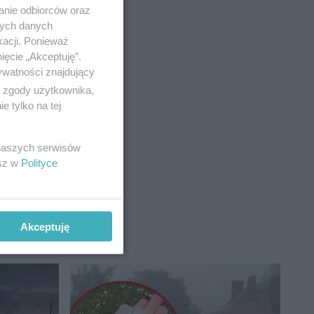
anie odbiorców oraz
nych danych
kacji. Ponieważ
ięcie „Akceptuję”.
ywatności znajdujący
ą zgody użytkownika,
 tylko na tej
 naszych serwisów
esz w
Polityce
Akceptuję