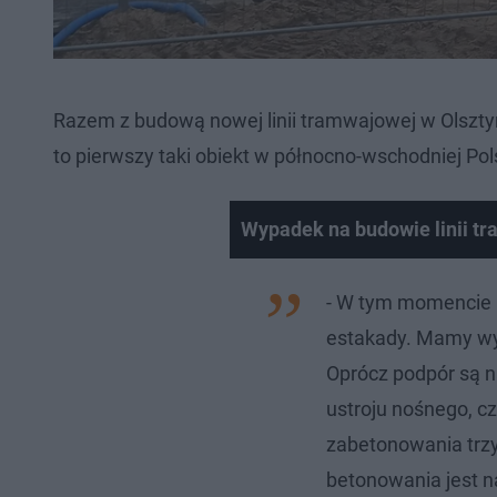
Razem z budową nowej linii tramwajowej w Olszty
to pierwszy taki obiekt w północno-wschodniej Po
Wypadek na budowie linii tr
- W tym momencie 
estakady. Mamy wyk
Oprócz podpór są 
ustroju nośnego, cz
zabetonowania trz
betonowania jest n