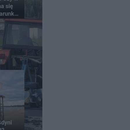
a się
arunki
Gdyni