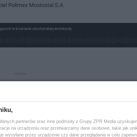
ciel Polimex Mostostal S.A.
tępach w budowie olsztyńskiej estakady
niku,
fanych partnerów oraz inne podmioty z Grupy ZPR Media uzyskujem
cje na urządzeniu oraz przetwarzamy dane osobowe, takie jak unika
je wysyłane przez urządzenie czy dane przeglądania w celu zapewn