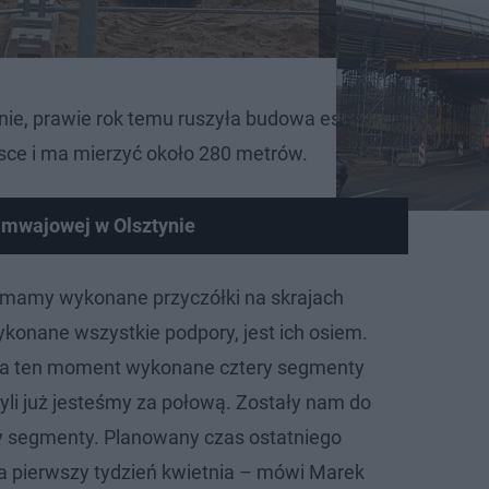
nie, prawie rok temu ruszyła budowa estakady na Nagór
lsce i ma mierzyć około 280 metrów.
amwajowej w Olsztynie
mamy wykonane przyczółki na skrajach
onane wszystkie podpory, jest ich osiem.
na ten moment wykonane cztery segmenty
yli już jesteśmy za połową. Zostały nam do
y segmenty. Planowany czas ostatniego
a pierwszy tydzień kwietnia – mówi Marek