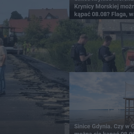
Krynicy Morskiej możn
kąpać 08.08? Flaga, w
pogodowe
Sinice Gdynia. Czy w 