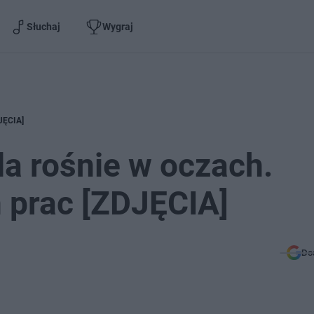
Słuchaj
Wygraj
DJĘCIA]
a rośnie w oczach.
 prac [ZDJĘCIA]
Do