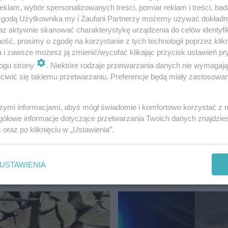
klam, wybór spersonalizowanych treści, pomiar reklam i treści, bad
 zgodą Użytkownika my i Zaufani Partnerzy możemy używać dokład
az aktywnie skanować charakterystykę urządzenia do celów identyfi
ść, prosimy o zgodę na korzystanie z tych technologii poprzez klikn
a i zawsze możesz ją zmienić/wycofać klikając przycisk ustawień pr
chu. Będą obowiązywać od 17 lutego [LIS…
ogu strony
. Niektóre rodzaje przetwarzania danych nie wymagaj
iwić się takiemu przetwarzaniu. Preferencje będą miały zastosowanie
szymi informacjami, abyś mógł świadomie i komfortowo korzystać z
gółowe informacje dotyczące przetwarzania Twoich danych znajdzi
s
oraz po kliknięciu w „Ustawienia”.
 2023
tramwaje olsztyn
USTAWIENIA
SZTYN