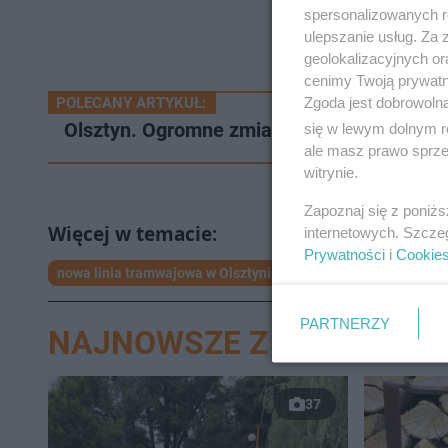
spersonalizowanych re
ulepszanie usług. Za
geolokalizacyjnych or
cenimy Twoją prywatno
Zgoda jest dobrowoln
POLECANY ARTYKUŁ:
Olsztyn. Ogromne zmiany w organizacji ru
się w lewym dolnym r
ale masz prawo sprzec
witrynie.
Zapoznaj się z poniż
internetowych. Szcze
Prywatności
i
Cookie
nowa linia tramwajowa w Olsztynie
Olsztyn
olsztyn
PARTNERZY
NAJNOWSZE Z DZIAŁU OL
37