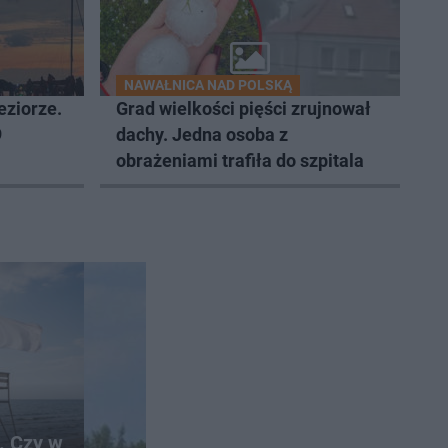
NAWAŁNICA NAD POLSKĄ
eziorze.
Grad wielkości pięści zrujnował
9
dachy. Jedna osoba z
obrażeniami trafiła do szpitala
. Czy w