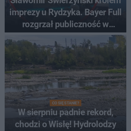
Sławomir Świerzyński królem
imprezy u Rydzyka. Bayer Full
rozgrzał publiczność w
Toruniu
CO SIĘ STANIE?
W sierpniu padnie rekord,
chodzi o Wisłę! Hydrolodzy