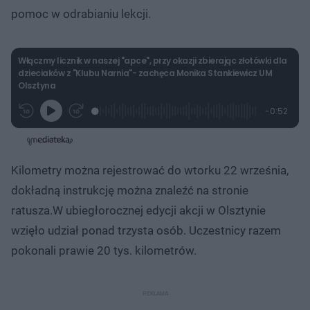
pomoc w odrabianiu lekcji.
Włączmy licznik w naszej "apce", przy okazji zbierając złotówki dla
dzieciaków z "Klubu Narnia"- zachęca Monika Stankiewicz UM
Olsztyna
L
P
P
P
-
0:52
G
o
r
r
o
z
r
a
z
z
o
a
d
e
e
s
j
t
e
w
w
a
d
i
i
ł
:
ń
ń
y
Kilometry można rejestrować do wtorku 22 września,
c
2
1
1
z
8
0
0
a
dokładną instrukcję można znaleźć na stronie
s
.
s
s
Â
7
d
d
ratusza.W ubiegłorocznej edycji akcji w Olsztynie
8
o
o
%
t
p
wzięło udział ponad trzysta osób. Uczestnicy razem
u
r
ł
z
pokonali prawie 20 tys. kilometrów.
u
o
d
u