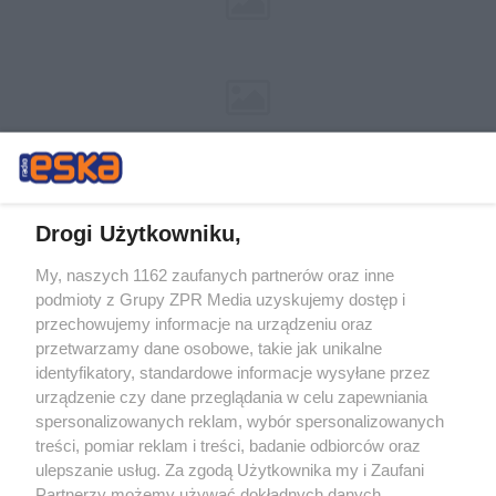
Drogi Użytkowniku,
My, naszych 1162 zaufanych partnerów oraz inne
Żaden utwór zamieszczony w serwisie nie może być powielany i
podmioty z Grupy ZPR Media uzyskujemy dostęp i
rozpowszechniany lub dalej rozpowszechniany w jakikolwiek sposób (w
tym także elektroniczny lub mechaniczny) na jakimkolwiek polu
przechowujemy informacje na urządzeniu oraz
eksploatacji w jakiejkolwiek formie, włącznie z umieszczaniem w
przetwarzamy dane osobowe, takie jak unikalne
Internecie bez pisemnej zgody właściciela praw. Jakiekolwiek użycie lub
identyfikatory, standardowe informacje wysyłane przez
wykorzystanie utworów w całości lub w części z naruszeniem prawa,
tzn. bez właściwej zgody, jest zabronione pod groźbą kary i może być
urządzenie czy dane przeglądania w celu zapewniania
ścigane prawnie.
spersonalizowanych reklam, wybór spersonalizowanych
treści, pomiar reklam i treści, badanie odbiorców oraz
ulepszanie usług. Za zgodą Użytkownika my i Zaufani
Partnerzy możemy używać dokładnych danych