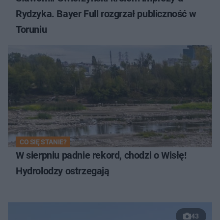
Rydzyka. Bayer Full rozgrzał publiczność w
Toruniu
CO SIĘ STANIE?
W sierpniu padnie rekord, chodzi o Wisłę!
Hydrolodzy ostrzegają
43