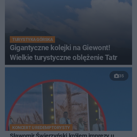
TURYSTYKA GÓRSKA
Gigantyczne kolejki na Giewont!
Wielkie turystyczne oblężenie Tatr
35
KONCERT U REDEMPTORYSTY
Sławomir Świerzyński królem imprezy u