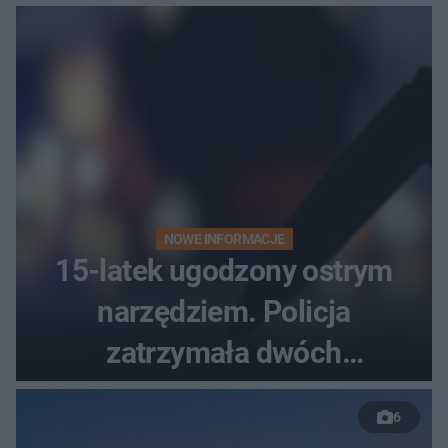
bezradne
NOWE INFORMACJE
15-latek ugodzony ostrym
narzędziem. Policja
zatrzymała dwóch
nastolatków
6