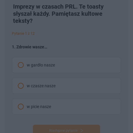
Imprezy w czasach PRL. Te toasty
słyszał każdy. Pamiętasz kultowe
teksty?
Pytanie 1 z 12
1. Zdrowie wasze…
w gardło nasze
w czasze nasze
w picie nasze
Następne pytanie