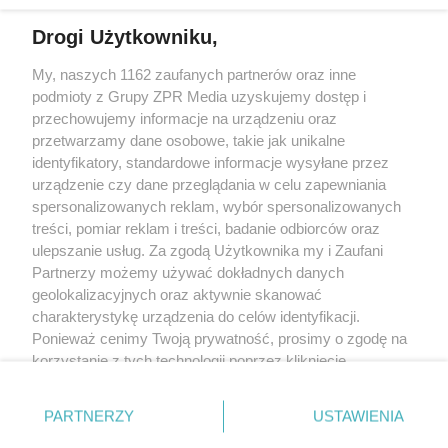
Drogi Użytkowniku,
My, naszych 1162 zaufanych partnerów oraz inne
Żaden utwór zamieszczony w serwisie nie może być powielany i
podmioty z Grupy ZPR Media uzyskujemy dostęp i
rozpowszechniany lub dalej rozpowszechniany w jakikolwiek sposób (w
tym także elektroniczny lub mechaniczny) na jakimkolwiek polu
przechowujemy informacje na urządzeniu oraz
eksploatacji w jakiejkolwiek formie, włącznie z umieszczaniem w Internecie
przetwarzamy dane osobowe, takie jak unikalne
bez pisemnej zgody właściciela praw. Jakiekolwiek użycie lub
wykorzystanie utworów w całości lub w części z naruszeniem prawa, tzn.
identyfikatory, standardowe informacje wysyłane przez
bez właściwej zgody, jest zabronione pod groźbą kary i może być ścigane
urządzenie czy dane przeglądania w celu zapewniania
prawnie.
spersonalizowanych reklam, wybór spersonalizowanych
treści, pomiar reklam i treści, badanie odbiorców oraz
ulepszanie usług. Za zgodą Użytkownika my i Zaufani
Partnerzy możemy używać dokładnych danych
geolokalizacyjnych oraz aktywnie skanować
charakterystykę urządzenia do celów identyfikacji.
Ponieważ cenimy Twoją prywatność, prosimy o zgodę na
O nas
korzystanie z tych technologii poprzez kliknięcie
Informacje prawne
„Akceptuję”. Zgoda jest dobrowolna i zawsze możesz ją
zmienić/wycofać klikając przycisk ustawień prywatności
Nasze serwisy
PARTNERZY
USTAWIENIA
znajdujący się w lewym dolnym rogu strony
. Niektóre