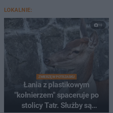
LOKALNIE:
10
ZWIERZĘ W POTRZASKU
Łania z plastikowym
"kołnierzem" spaceruje po
stolicy Tatr. Służby są