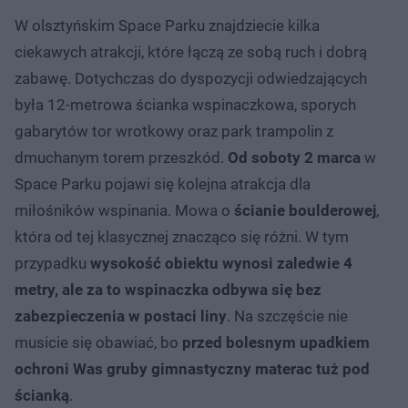
W olsztyńskim Space Parku znajdziecie kilka
ciekawych atrakcji, które łączą ze sobą ruch i dobrą
zabawę. Dotychczas do dyspozycji odwiedzających
była 12-metrowa ścianka wspinaczkowa, sporych
gabarytów tor wrotkowy oraz park trampolin z
dmuchanym torem przeszkód.
Od soboty 2 marca
w
Space Parku pojawi się kolejna atrakcja dla
miłośników wspinania. Mowa o
ścianie boulderowej
,
która od tej klasycznej znacząco się różni. W tym
przypadku
wysokość obiektu wynosi zaledwie 4
metry, ale za to wspinaczka odbywa się bez
zabezpieczenia w postaci liny
. Na szczęście nie
musicie się obawiać, bo
przed bolesnym upadkiem
ochroni Was gruby gimnastyczny materac tuż pod
ścianką
.