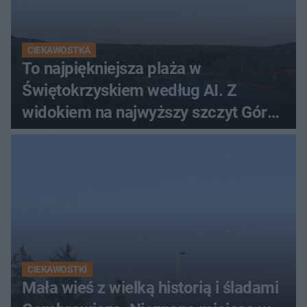
CIEKAWOSTKA
To najpiękniejsza plaża w
Świętokrzyskiem według AI. Z
widokiem na najwyższy szczyt Gór
Świętokrzyskich
CIEKAWOSTKI
Mała wieś z wielką historią i śladami