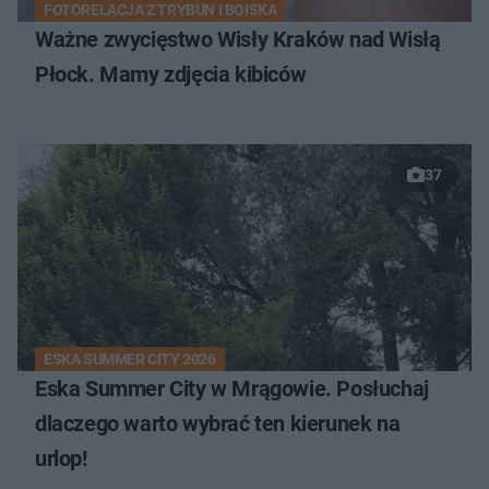
FOTORELACJA Z TRYBUN I BOISKA
Ważne zwycięstwo Wisły Kraków nad Wisłą
Płock. Mamy zdjęcia kibiców
37
ESKA SUMMER CITY 2026
Eska Summer City w Mrągowie. Posłuchaj
dlaczego warto wybrać ten kierunek na
urlop!