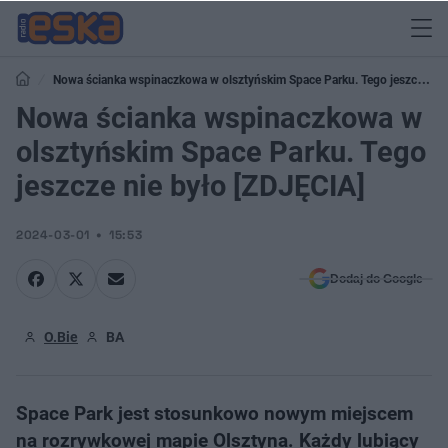
Nowa ścianka wspinaczkowa w olsztyńskim Space Parku. Tego jeszcze
nie było [ZDJĘCIA]
Nowa ścianka wspinaczkowa w
olsztyńskim Space Parku. Tego
jeszcze nie było [ZDJĘCIA]
2024-03-01
15:53
Dodaj do Google
O.Bie
BA
Space Park jest stosunkowo nowym miejscem
na rozrywkowej mapie Olsztyna. Każdy lubiący