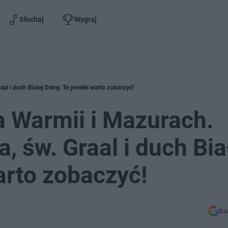
Słuchaj
Wygraj
al i duch Białej Damy. Te perełki warto zobaczyć!
 Warmii i Mazurach.
, św. Graal i duch Bia
arto zobaczyć!
Do