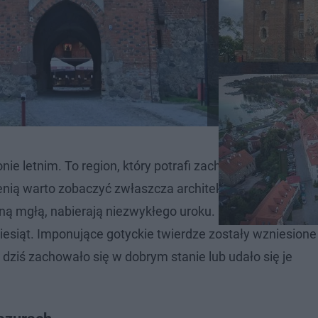
e letnim. To region, który potrafi zachwycić o każdej po
enią warto zobaczyć zwłaszcza architektoniczne skarby 
enną mgłą, nabierają niezwykłego uroku. Na mapie woje
esiąt. Imponujące gotyckie twierdze zostały wzniesione
dziś zachowało się w dobrym stanie lub udało się je