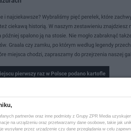
azurach
ze i najciekawsze? Wybraliśmy pięć perełek, które zachw
też ciekawą historią. W naszym zestawieniu znajdziesz 
 później spalono ją na stosie. Nie mogło zabraknąć takż
 św. Graala czy zamku, po którym według legendy prze
tóre miejsca chodzi, zapraszamy do przejrzenia naszej gale
ejscu pierwszy raz w Polsce podano kartofle
niku,
fanych partnerów oraz inne podmioty z Grupy ZPR Media uzyskujem
cje na urządzeniu oraz przetwarzamy dane osobowe, takie jak unika
je wysyłane przez urządzenie czy dane przeglądania w celu zapewn