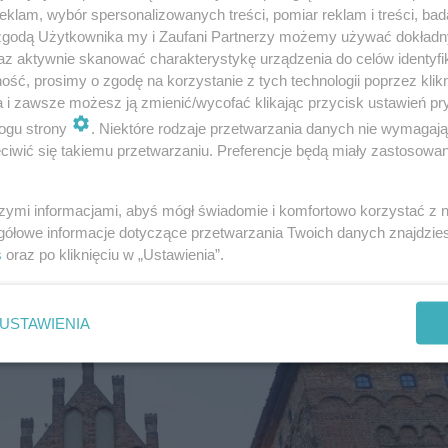
klam, wybór spersonalizowanych treści, pomiar reklam i treści, bad
 zgodą Użytkownika my i Zaufani Partnerzy możemy używać dokład
az aktywnie skanować charakterystykę urządzenia do celów identyfi
ść, prosimy o zgodę na korzystanie z tych technologii poprzez klikn
a i zawsze możesz ją zmienić/wycofać klikając przycisk ustawień pr
ogu strony
. Niektóre rodzaje przetwarzania danych nie wymagaj
iwić się takiemu przetwarzaniu. Preferencje będą miały zastosowanie
szymi informacjami, abyś mógł świadomie i komfortowo korzystać z
gółowe informacje dotyczące przetwarzania Twoich danych znajdzi
s
oraz po kliknięciu w „Ustawienia”.
USTAWIENIA