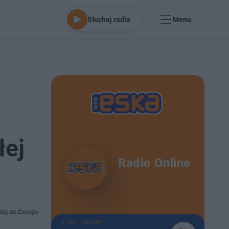
Słuchaj radia
Menu
łej
Radio Online
daj do Google
TERAZ GRAMY