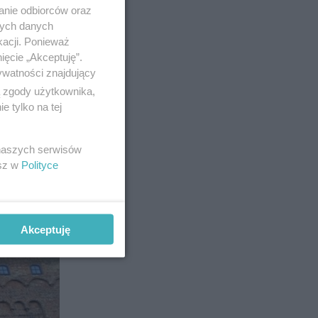
anie odbiorców oraz
nych danych
kacji. Ponieważ
ięcie „Akceptuję”.
ywatności znajdujący
ą zgody użytkownika,
 tylko na tej
6
 naszych serwisów
esz w
Polityce
Akceptuję