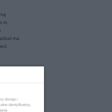
ycą
m.in.
e
chadzać ma
rii.
y dostęp i
lne identyfikatory,
iania