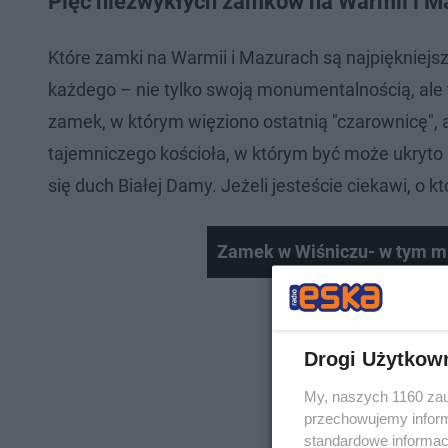
Pięć niezwykłych zamków na Warmii i M
Które zamki na Warmii i Mazurach są najpiękniejs
każdego – nie tylko swoją monumentalnością, ale 
zamek, w którym więziono ostatnią "czarownicę", a
tajemniczego kościoła, w którym być może ukryto
się duch Białej Damy. Jeżeli jesteście ciekawi, o k
Zamek w Wiśniczu- w tym mi
Drogi Użytkow
My, naszych 1160 zau
przechowujemy informa
standardowe informac