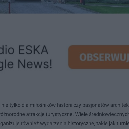
ie tylko dla miłośników historii czy pasjonatów architekt
 różnorodne atrakcje turystyczne. Wiele średniowiecznyc
nizuje również wydarzenia historyczne, takie jak turni