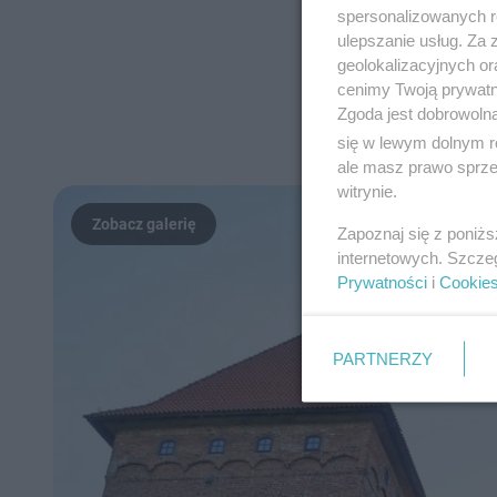
spersonalizowanych re
ulepszanie usług. Za
geolokalizacyjnych or
cenimy Twoją prywatno
Zgoda jest dobrowoln
się w lewym dolnym r
ale masz prawo sprzec
witrynie.
Zapoznaj się z poniż
internetowych. Szcze
Prywatności
i
Cookie
PARTNERZY