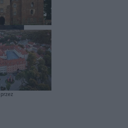
rze roku.
w postaci
wództwa
 przez