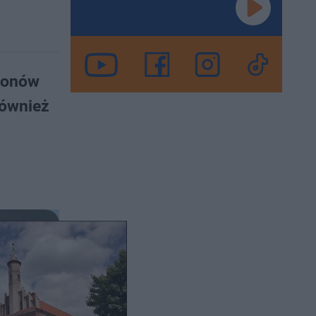
ionów
również