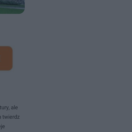
ury, ale
h twierdz
eje