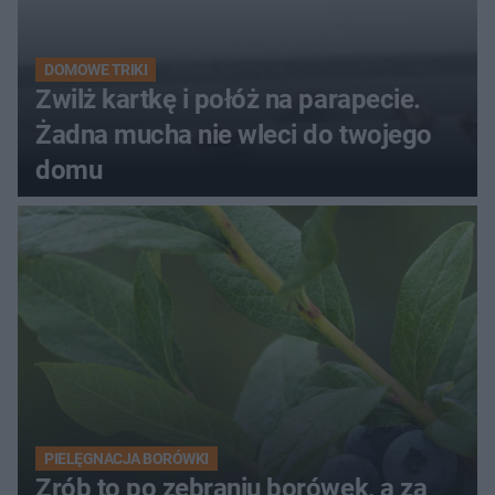
DOMOWE TRIKI
Zwilż kartkę i połóż na parapecie.
Żadna mucha nie wleci do twojego
domu
PIELĘGNACJA BORÓWKI
Zrób to po zebraniu borówek, a za