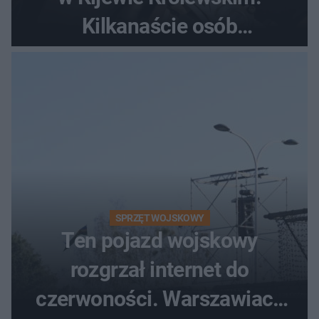
Kilkanaście osób
poszkodowanych, lądował
śmigłowiec LPR
SPRZĘT WOJSKOWY
Ten pojazd wojskowy
rozgrzał internet do
czerwoności. Warszawiacy