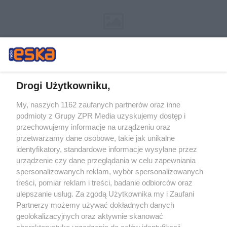
Drogi Użytkowniku,
My, naszych 1162 zaufanych partnerów oraz inne
Żaden utwór zamieszczony w serwisie nie może być powielany i
podmioty z Grupy ZPR Media uzyskujemy dostęp i
rozpowszechniany lub dalej rozpowszechniany w jakikolwiek sposób (w
tym także elektroniczny lub mechaniczny) na jakimkolwiek polu
przechowujemy informacje na urządzeniu oraz
eksploatacji w jakiejkolwiek formie, włącznie z umieszczaniem w Internecie
przetwarzamy dane osobowe, takie jak unikalne
bez pisemnej zgody właściciela praw. Jakiekolwiek użycie lub
identyfikatory, standardowe informacje wysyłane przez
wykorzystanie utworów w całości lub w części z naruszeniem prawa, tzn.
bez właściwej zgody, jest zabronione pod groźbą kary i może być ścigane
urządzenie czy dane przeglądania w celu zapewniania
prawnie.
spersonalizowanych reklam, wybór spersonalizowanych
treści, pomiar reklam i treści, badanie odbiorców oraz
ulepszanie usług. Za zgodą Użytkownika my i Zaufani
Partnerzy możemy używać dokładnych danych
geolokalizacyjnych oraz aktywnie skanować
charakterystykę urządzenia do celów identyfikacji.