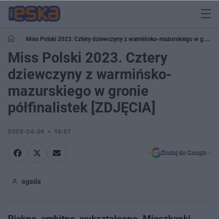
Miss Polski 2023. Cztery dziewczyny z warmińsko-mazurskiego w gronie
półfinalistek [ZDJĘCIA]
Miss Polski 2023. Cztery
dziewczyny z warmińsko-
mazurskiego w gronie
półfinalistek [ZDJĘCIA]
2023-04-24
14:57
Dodaj do Google
agada
Piękne, ambitne, wykształcone. Mieszkanki