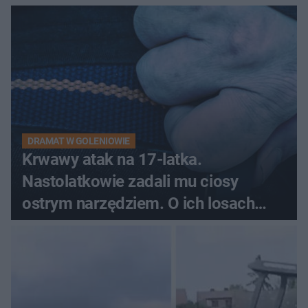
pytali, czy to Mad Max!
DRAMAT W GOLENIOWIE
Krwawy atak na 17-latka.
Nastolatkowie zadali mu ciosy
ostrym narzędziem. O ich losach
zdecyduje sąd rodzinny