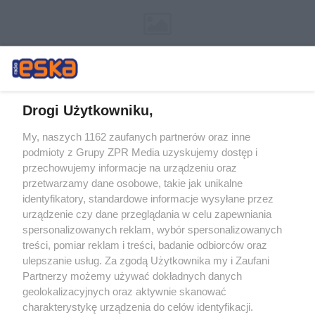
Drogi Użytkowniku,
My, naszych 1162 zaufanych partnerów oraz inne
Żaden utwór zamieszczony w serwisie nie może być powielany i
podmioty z Grupy ZPR Media uzyskujemy dostęp i
rozpowszechniany lub dalej rozpowszechniany w jakikolwiek sposób (w
tym także elektroniczny lub mechaniczny) na jakimkolwiek polu
przechowujemy informacje na urządzeniu oraz
eksploatacji w jakiejkolwiek formie, włącznie z umieszczaniem w
przetwarzamy dane osobowe, takie jak unikalne
Internecie bez pisemnej zgody właściciela praw. Jakiekolwiek użycie lub
identyfikatory, standardowe informacje wysyłane przez
wykorzystanie utworów w całości lub w części z naruszeniem prawa,
tzn. bez właściwej zgody, jest zabronione pod groźbą kary i może być
urządzenie czy dane przeglądania w celu zapewniania
ścigane prawnie.
spersonalizowanych reklam, wybór spersonalizowanych
treści, pomiar reklam i treści, badanie odbiorców oraz
ulepszanie usług. Za zgodą Użytkownika my i Zaufani
Partnerzy możemy używać dokładnych danych
geolokalizacyjnych oraz aktywnie skanować
charakterystykę urządzenia do celów identyfikacji.