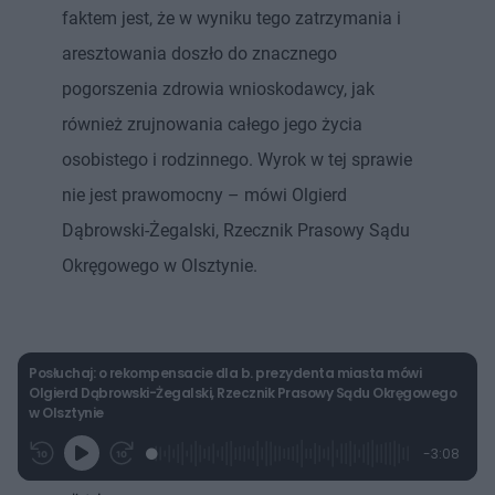
faktem jest, że w wyniku tego zatrzymania i
aresztowania doszło do znacznego
pogorszenia zdrowia wnioskodawcy, jak
również zrujnowania całego jego życia
osobistego i rodzinnego. Wyrok w tej sprawie
nie jest prawomocny – mówi Olgierd
Dąbrowski-Żegalski, Rzecznik Prasowy Sądu
Okręgowego w Olsztynie.
Posłuchaj: o rekompensacie dla b. prezydenta miasta mówi
Olgierd Dąbrowski-Żegalski, Rzecznik Prasowy Sądu Okręgowego
w Olsztynie
L
P
P
P
-
3:08
G
o
r
r
o
z
r
a
z
z
o
a
d
e
e