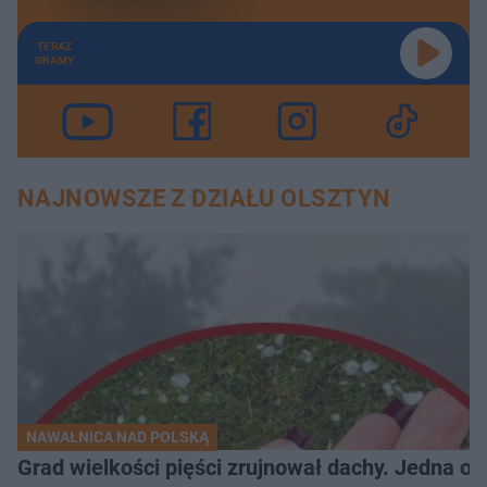
TERAZ
GRAMY
NAJNOWSZE Z DZIAŁU OLSZTYN
NAWAŁNICA NAD POLSKĄ
Grad wielkości pięści zrujnował dachy. Jedna oso