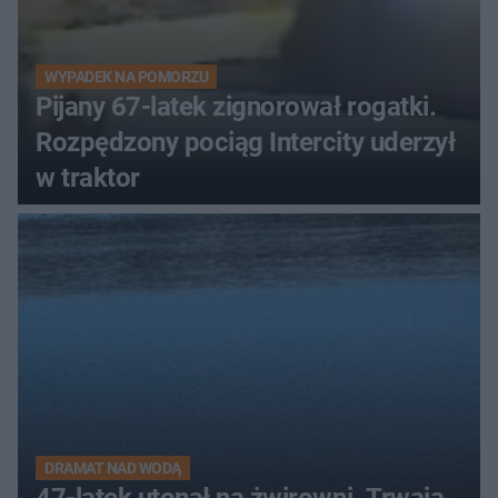
WYPADEK NA POMORZU
Pijany 67-latek zignorował rogatki.
Rozpędzony pociąg Intercity uderzył
w traktor
DRAMAT NAD WODĄ
47-latek utonął na żwirowni. Trwają