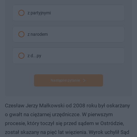
z partyjnymi
z narodem
z d...py
Następne pytanie
Czesław Jerzy Małkowski od 2008 roku był oskarżany
o gwałt na ciężarnej urzędniczce. W pierwszym
procesie, który toczył się przed sądem w Ostródzie,
został skazany na pięć lat więzienia. Wyrok uchylił Sąd