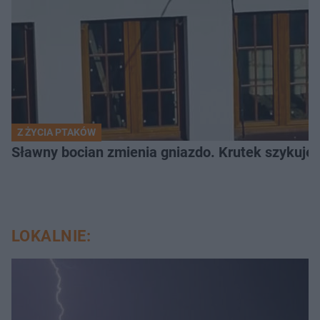
Z ŻYCIA PTAKÓW
Sławny bocian zmienia gniazdo. Krutek szykuje
LOKALNIE: