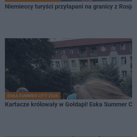
Niemieccy turyści przyłapani na granicy z Rosj
ESKA SUMMER CITY 2026
Kartacze królowały w Gołdapi! Eska Summer Cit