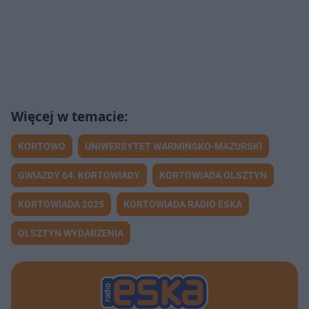
KORTOWO
UNIWERSYTET WARMIŃSKO-MAZURSKI
GWIAZDY 64. KORTOWIADY
KORTOWIADA OLSZTYN
KORTOWIADA 2025
KORTOWIADA RADIO ESKA
OLSZTYN WYDARZENIA