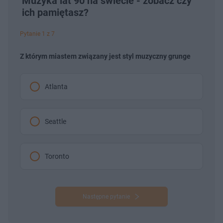
Muzyka lat 90 na świecie - zobacz czy
ich pamiętasz?
Pytanie 1 z 7
Z którym miastem związany jest styl muzyczny grunge
Atlanta
Seattle
Toronto
Następne pytanie