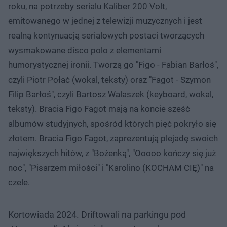
roku, na potrzeby serialu Kaliber 200 Volt,
emitowanego w jednej z telewizji muzycznych i jest
realną kontynuacją serialowych postaci tworzących
wysmakowane disco polo z elementami
humorystycznej ironii. Tworzą go "Figo - Fabian Barłoś",
czyli Piotr Połać (wokal, teksty) oraz "Fagot - Szymon
Filip Barłoś", czyli Bartosz Walaszek (keyboard, wokal,
teksty). Bracia Figo Fagot mają na koncie sześć
albumów studyjnych, spośród których pięć pokryło się
złotem. Bracia Figo Fagot, zaprezentują plejadę swoich
największych hitów, z "Bożenką", "Ooooo kończy się już
noc", "Pisarzem miłości" i "Karolino (KOCHAM CIĘ)" na
czele.
Kortowiada 2024. Driftowali na parkingu pod