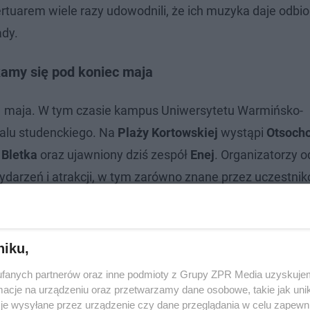
rtuarem wiele razy udowodnili, że ich muzyka daje odbi
ady.
amy się pod koniec maja
 maja. W tym czasie kampus Uniwersytetu Warmińsko-
alu studenckiego. Na
Plaży Kortowskiej
wystąpi
Otsocho
 Bletka
oraz ujawniony dziś zespół
Enej
. Organizatorzy o
ydarzeń i atrakcji, w tym zarówno znane przez uczestni
niku,
fanych partnerów oraz inne podmioty z Grupy ZPR Media uzyskujem
cje na urządzeniu oraz przetwarzamy dane osobowe, takie jak unika
je wysyłane przez urządzenie czy dane przeglądania w celu zapewn