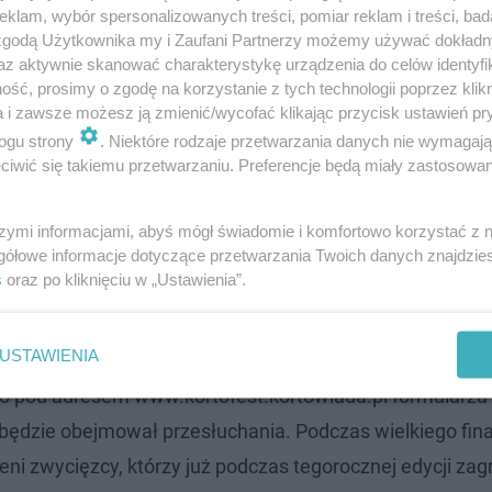
klam, wybór spersonalizowanych treści, pomiar reklam i treści, bad
 zgodą Użytkownika my i Zaufani Partnerzy możemy używać dokład
az aktywnie skanować charakterystykę urządzenia do celów identyfi
ść, prosimy o zgodę na korzystanie z tych technologii poprzez klikn
a i zawsze możesz ją zmienić/wycofać klikając przycisk ustawień pr
ogu strony
. Niektóre rodzaje przetwarzania danych nie wymagaj
iwić się takiemu przetwarzaniu. Preferencje będą miały zastosowanie
szymi informacjami, abyś mógł świadomie i komfortowo korzystać z
gółowe informacje dotyczące przetwarzania Twoich danych znajdzi
s
oraz po kliknięciu w „Ustawienia”.
o i nowego, jest z pewnością
KortoFest
. Nadal będzie to, 
azać się szerszej publiczności i stanąć do walki o nagrod
USTAWIENIA
dowej scenie. Tym razem zaplanowano 3 etapy konkursu,
o pod adresem www.kortofest.kortowiada.pl formularza
ędzie obejmował przesłuchania. Podczas wielkiego finał
ni zwycięzcy, którzy już podczas tegorocznej edycji zag