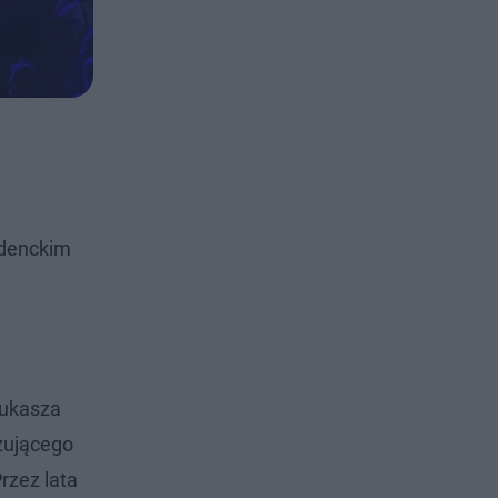
udenckim
Łukasza
żującego
rzez lata