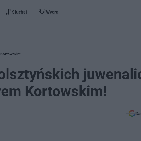
Słuchaj
Wygraj
 Kortowskim!
olsztyńskich juwenal
rem Kortowskim!
Do