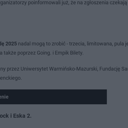
rganizatorzy poinformowali już, że na zgłoszenia czekają
dę 2025
nadal mogą to zrobić - trzecia, limitowana, pula j
 a także poprzez Going. i Empik Bilety.
wany przez Uniwersytet Warmińsko-Mazurski, Fundację 
enckiego.
enie
ock i Eska 2.