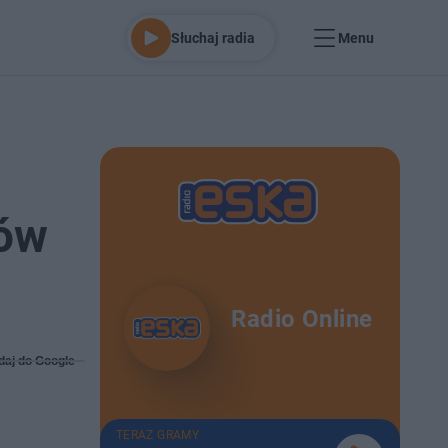
Słuchaj radia
Menu
iów
Radio Online
daj do Google
TERAZ GRAMY