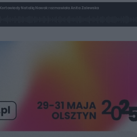
ą Kortowiady Natalią Nowak rozmawiała Anita Zalewska