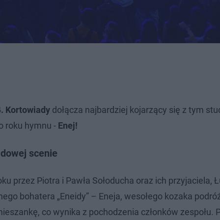
. Kortowiady
dołącza najbardziej kojarzący się z tym st
 roku hymnu -
Enej!
adowej scenie
ku przez Piotra i Pawła Sołoducha oraz ich przyjaciela, 
nego bohatera „Eneidy” – Eneja, wesołego kozaka podró
mieszankę, co wynika z pochodzenia członków zespołu. P