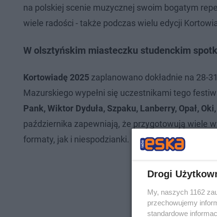
na polskiej scenie muzycznej swoim bogatym repe
wiele radości - także podczas wielu edycji Kortowi
W olsztyńskim miasteczku studenckim spotk
Kortowiadę 2025
zaplanowano dokładnie na 28-31
Mazurskiego wypełni się uczestnikami tego festiw
Pank, Wiktor Dyduła, Szpaku, Lanberry, Opał, Oki,
października zapewniają, że przygotowują wiele w
formaty, jak i niespodzianki.
Drogi Użytkow
My, naszych 1162 zau
przechowujemy informa
standardowe informac