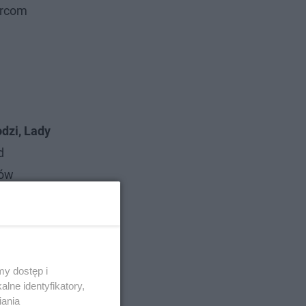
orcom
dzi, Lady
d
ków
y dostęp i
lne identyfikatory,
iania