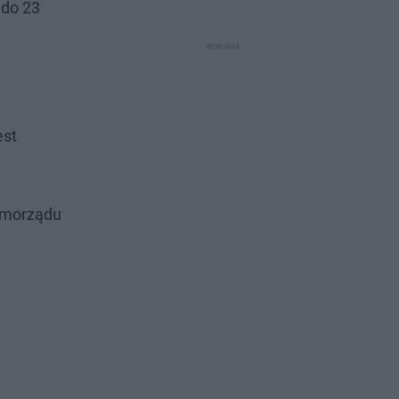
 do 23
est
Samorządu