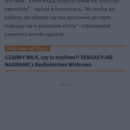
tym lesie... Konie mogą zrobić krzywdę lub zniszczyć
samochód" - napisał w komentarzu. "No trochę się
baliśmy, ale zdawały się nas ignorować, po czym
rozbiegły się w przeciwne strony" - odpowiedział
towarzysz autorki nagrania.
POLECANY ARTYKUŁ:
CZARNY WILK, czy to możliwe?! SENSACYJNE
NAGRANIE z Nadleśnictwa Wichrowo