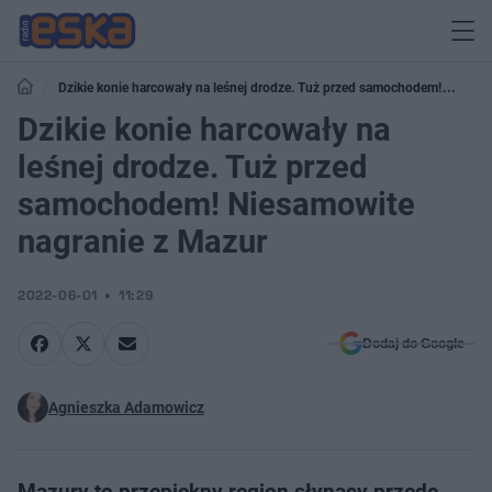
Dzikie konie harcowały na leśnej drodze. Tuż przed samochodem!
Niesamowite nagranie z Mazur
Dzikie konie harcowały na
leśnej drodze. Tuż przed
samochodem! Niesamowite
nagranie z Mazur
2022-06-01
11:29
Dodaj do Google
Agnieszka Adamowicz
Mazury to przepiękny region słynący przede