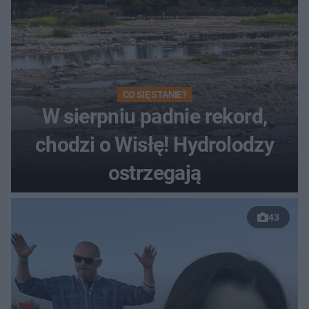
CO SIĘ STANIE?
W sierpniu padnie rekord,
chodzi o Wisłę! Hydrolodzy
ostrzegają
43