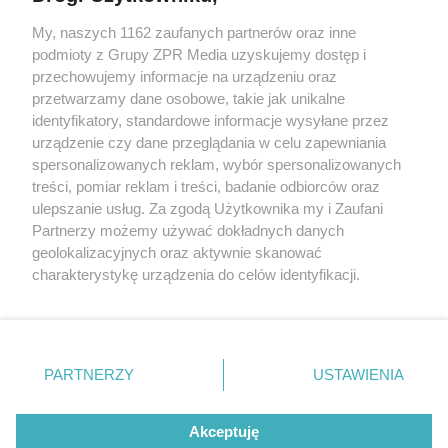
My, naszych 1162 zaufanych partnerów oraz inne
Żaden utwór zamieszczony w serwisie nie może być powielany i
podmioty z Grupy ZPR Media uzyskujemy dostęp i
rozpowszechniany lub dalej rozpowszechniany w jakikolwiek sposób (w
przechowujemy informacje na urządzeniu oraz
tym także elektroniczny lub mechaniczny) na jakimkolwiek polu
eksploatacji w jakiejkolwiek formie, włącznie z umieszczaniem w
przetwarzamy dane osobowe, takie jak unikalne
Internecie bez pisemnej zgody właściciela praw. Jakiekolwiek użycie lub
identyfikatory, standardowe informacje wysyłane przez
wykorzystanie utworów w całości lub w części z naruszeniem prawa,
tzn. bez właściwej zgody, jest zabronione pod groźbą kary i może być
urządzenie czy dane przeglądania w celu zapewniania
ścigane prawnie.
spersonalizowanych reklam, wybór spersonalizowanych
treści, pomiar reklam i treści, badanie odbiorców oraz
ulepszanie usług. Za zgodą Użytkownika my i Zaufani
Partnerzy możemy używać dokładnych danych
geolokalizacyjnych oraz aktywnie skanować
charakterystykę urządzenia do celów identyfikacji.
Ponieważ cenimy Twoją prywatność, prosimy o zgodę na
O nas
korzystanie z tych technologii poprzez kliknięcie
Informacje prawne
„Akceptuję”. Zgoda jest dobrowolna i zawsze możesz ją
zmienić/wycofać klikając przycisk ustawień prywatności
PARTNERZY
USTAWIENIA
Nasze serwisy
znajdujący się w lewym dolnym rogu strony
. Niektóre
rodzaje przetwarzania danych nie wymagają zgody
© 2026 Grupa ZPR Media
Akceptuję
użytkownika, ale masz prawo sprzeciwić się takiemu