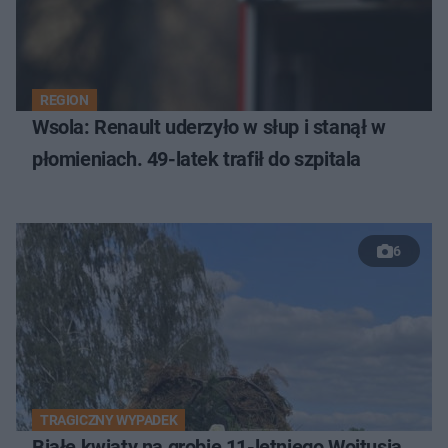
REGION
Wsola: Renault uderzyło w słup i stanął w
płomieniach. 49-latek trafił do szpitala
6
TRAGICZNY WYPADEK
Białe kwiaty na grobie 11-letniego Wojtusia.