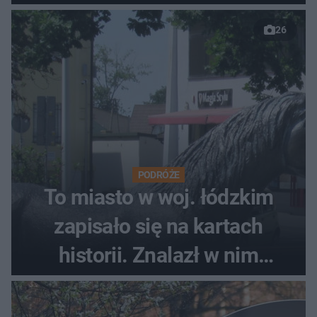
pod Skawiną
26
PODRÓŻE
To miasto w woj. łódzkim
zapisało się na kartach
historii. Znalazł w nim
schronienie Napoleon
Bonaparte