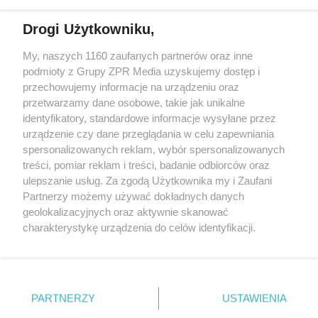
Drogi Użytkowniku,
My, naszych 1160 zaufanych partnerów oraz inne
Żaden utwór zamieszczony w serwisie nie może być powielany i
podmioty z Grupy ZPR Media uzyskujemy dostęp i
rozpowszechniany lub dalej rozpowszechniany w jakikolwiek sposób (w
przechowujemy informacje na urządzeniu oraz
tym także elektroniczny lub mechaniczny) na jakimkolwiek polu
eksploatacji w jakiejkolwiek formie, włącznie z umieszczaniem w
przetwarzamy dane osobowe, takie jak unikalne
Internecie bez pisemnej zgody właściciela praw. Jakiekolwiek użycie lub
identyfikatory, standardowe informacje wysyłane przez
wykorzystanie utworów w całości lub w części z naruszeniem prawa,
tzn. bez właściwej zgody, jest zabronione pod groźbą kary i może być
urządzenie czy dane przeglądania w celu zapewniania
ścigane prawnie.
spersonalizowanych reklam, wybór spersonalizowanych
treści, pomiar reklam i treści, badanie odbiorców oraz
ulepszanie usług. Za zgodą Użytkownika my i Zaufani
Partnerzy możemy używać dokładnych danych
geolokalizacyjnych oraz aktywnie skanować
charakterystykę urządzenia do celów identyfikacji.
Ponieważ cenimy Twoją prywatność, prosimy o zgodę na
O nas
korzystanie z tych technologii poprzez kliknięcie
Informacje prawne
„Akceptuję”. Zgoda jest dobrowolna i zawsze możesz ją
zmienić/wycofać klikając przycisk ustawień prywatności
PARTNERZY
USTAWIENIA
Nasze serwisy
znajdujący się w lewym dolnym rogu strony
. Niektóre