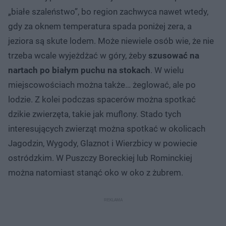
„białe szaleństwo”, bo region zachwyca nawet wtedy,
gdy za oknem temperatura spada poniżej zera, a
jeziora są skute lodem. Może niewiele osób wie, że nie
trzeba wcale wyjeżdżać w góry, żeby
szusować na
nartach po białym puchu na stokach
. W wielu
miejscowościach można także… żeglować, ale po
lodzie. Z kolei podczas spacerów można spotkać
dzikie zwierzęta, takie jak muflony. Stado tych
interesujących zwierząt można spotkać w okolicach
Jagodzin, Wygody, Glaznot i Wierzbicy w powiecie
ostródzkim. W Puszczy Boreckiej lub Rominckiej
można natomiast stanąć oko w oko z żubrem.