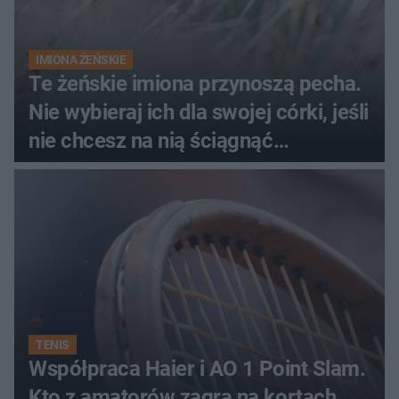
IMIONA ŻEŃSKIE
Te żeńskie imiona przynoszą pecha.
Nie wybieraj ich dla swojej córki, jeśli
nie chcesz na nią ściągnąć
nieszczęścia
TENIS
Współpraca Haier i AO 1 Point Slam.
Kto z amatorów zagra na kortach