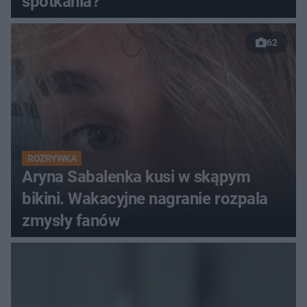
spotkania?
62
ROZRYWKA
Aryna Sabalenka kusi w skąpym
bikini. Wakacyjne nagranie rozpala
zmysły fanów