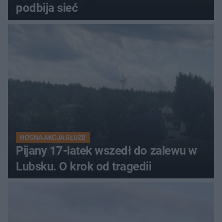
podbija sieć
NOCNA AKCJA SŁUŻB
Pijany 17-latek wszedł do zalewu w
Lubsku. O krok od tragedii