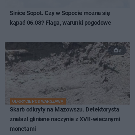
Sinice Sopot. Czy w Sopocie można się
kąpać 06.08? Flaga, warunki pogodowe
8
ODKRYCIE POD WARSZAWĄ
Skarb odkryty na Mazowszu. Detektorysta
znalazł gliniane naczynie z XVII-wiecznymi
monetami