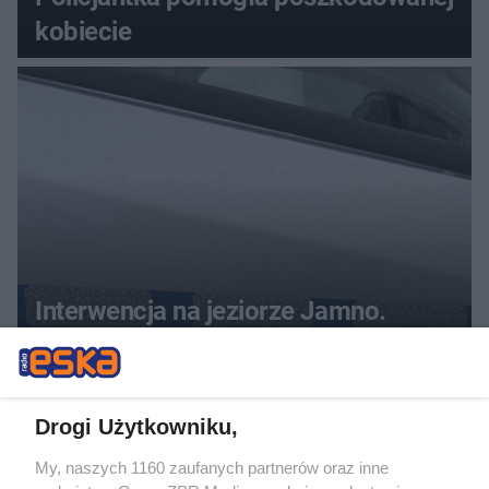
kobiecie
Interwencja na jeziorze Jamno.
Rodzina na rowerze wodnym
potrzebowała pomocy
Drogi Użytkowniku,
My, naszych 1160 zaufanych partnerów oraz inne