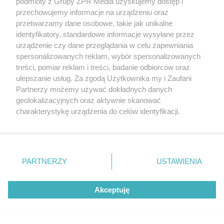
podmioty z Grupy ZPR Media uzyskujemy dostęp i
przechowujemy informacje na urządzeniu oraz
przetwarzamy dane osobowe, takie jak unikalne
identyfikatory, standardowe informacje wysyłane przez
urządzenie czy dane przeglądania w celu zapewniania
spersonalizowanych reklam, wybór spersonalizowanych
treści, pomiar reklam i treści, badanie odbiorców oraz
Interwencja w Szczecinie. Policjanci
ulepszanie usług. Za zgodą Użytkownika my i Zaufani
Partnerzy możemy używać dokładnych danych
odnaleźli w zaroślach
geolokalizacyjnych oraz aktywnie skanować
potrzebującego pomocy mężczyznę
charakterystykę urządzenia do celów identyfikacji.
Ponieważ cenimy Twoją prywatność, prosimy o zgodę na
korzystanie z tych technologii poprzez kliknięcie
ZOBACZ WIĘCEJ
„Akceptuję”. Zgoda jest dobrowolna i zawsze możesz ją
zmienić/wycofać klikając przycisk ustawień prywatności
PARTNERZY
USTAWIENIA
znajdujący się w lewym dolnym rogu strony
. Niektóre
rodzaje przetwarzania danych nie wymagają zgody
Akceptuję
użytkownika, ale masz prawo sprzeciwić się takiemu
przetwarzaniu. Preferencje będą miały zastosowanie tylko
na tej witrynie.