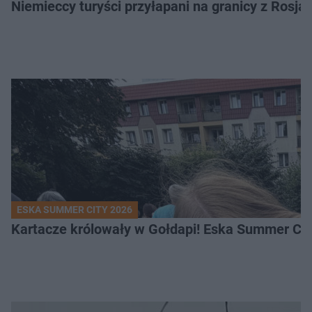
Niemieccy turyści przyłapani na granicy z Rosj
ESKA SUMMER CITY 2026
Kartacze królowały w Gołdapi! Eska Summer Cit