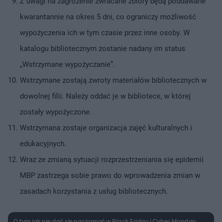
Z uwagi na zagrożenie zwracane zbiory będą poddawane
kwarantannie na okres 5 dni, co ograniczy możliwość
wypożyczenia ich w tym czasie przez inne osoby. W
katalogu bibliotecznym zostanie nadany im status
„Wstrzymane wypożyczanie”.
Wstrzymane zostają zwroty materiałów bibliotecznych w
dowolnej filii. Należy oddać je w bibliotece, w której
zostały wypożyczone.
Wstrzymana zostaje organizacja zajęć kulturalnych i
edukacyjnych.
Wraz ze zmianą sytuacji rozprzestrzeniania się epidemii
MBP zastrzega sobie prawo do wprowadzenia zmian w
zasadach korzystania z usług bibliotecznych.
O tym jak nie dać się naciągnąć w Black Friday i Cyber Monday