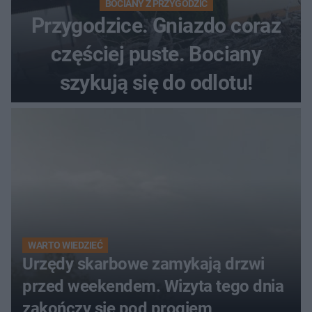
BOCIANY Z PRZYGODZIC
Przygodzice. Gniazdo coraz
częściej puste. Bociany
szykują się do odlotu!
WARTO WIEDZIEĆ
Urzędy skarbowe zamykają drzwi
przed weekendem. Wizyta tego dnia
zakończy się pod progiem