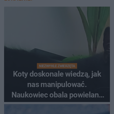
NIEZWYKŁE ZWIERZĘTA
Koty doskonale wiedzą, jak
nas manipulować.
Naukowiec obala powielane
od lat mity na ich temat