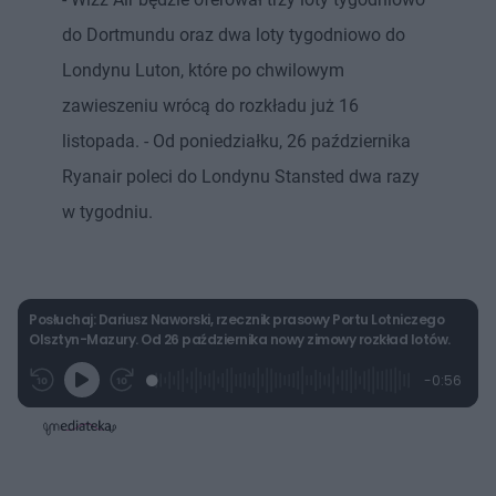
do Dortmundu oraz dwa loty tygodniowo do
Londynu Luton, które po chwilowym
zawieszeniu wrócą do rozkładu już 16
listopada. - Od poniedziałku, 26 października
Ryanair poleci do Londynu Stansted dwa razy
w tygodniu.
Posłuchaj: Dariusz Naworski, rzecznik prasowy Portu Lotniczego
Olsztyn-Mazury. Od 26 października nowy zimowy rozkład lotów.
L
P
P
P
-
0:56
G
o
r
r
o
z
r
a
z
z
o
a
d
e
e
s
j
t
e
w
w
a
d
i
i
ł
:
ń
ń
y
c
2
1
1
z