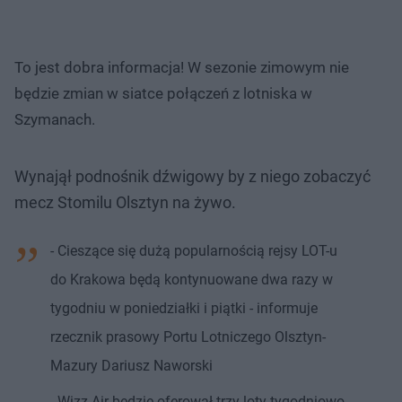
To jest dobra informacja! W sezonie zimowym nie
będzie zmian w siatce połączeń z lotniska w
Szymanach.
Wynajął podnośnik dźwigowy by z niego zobaczyć
mecz Stomilu Olsztyn na żywo.
- Cieszące się dużą popularnością rejsy LOT-u
do Krakowa będą kontynuowane dwa razy w
tygodniu w poniedziałki i piątki - informuje
rzecznik prasowy Portu Lotniczego Olsztyn-
Mazury Dariusz Naworski
- Wizz Air będzie oferował trzy loty tygodniowo