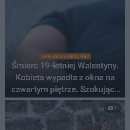
TRAGEDIA WE WROCŁAWIU
Śmierć 19-letniej Walentyny.
Kobieta wypadła z okna na
czwartym piętrze. Szokujące
nagranie trafiło do sieci
10