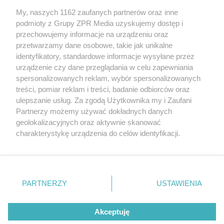
My, naszych 1162 zaufanych partnerów oraz inne
Żaden utwór zamieszczony w serwisie nie może być powielany i
podmioty z Grupy ZPR Media uzyskujemy dostęp i
rozpowszechniany lub dalej rozpowszechniany w jakikolwiek sposób (w
tym także elektroniczny lub mechaniczny) na jakimkolwiek polu
przechowujemy informacje na urządzeniu oraz
eksploatacji w jakiejkolwiek formie, włącznie z umieszczaniem w
przetwarzamy dane osobowe, takie jak unikalne
Internecie bez pisemnej zgody właściciela praw. Jakiekolwiek użycie lub
identyfikatory, standardowe informacje wysyłane przez
wykorzystanie utworów w całości lub w części z naruszeniem prawa,
tzn. bez właściwej zgody, jest zabronione pod groźbą kary i może być
urządzenie czy dane przeglądania w celu zapewniania
ścigane prawnie.
spersonalizowanych reklam, wybór spersonalizowanych
treści, pomiar reklam i treści, badanie odbiorców oraz
ulepszanie usług. Za zgodą Użytkownika my i Zaufani
Partnerzy możemy używać dokładnych danych
geolokalizacyjnych oraz aktywnie skanować
charakterystykę urządzenia do celów identyfikacji.
Ponieważ cenimy Twoją prywatność, prosimy o zgodę na
O nas
korzystanie z tych technologii poprzez kliknięcie
Informacje prawne
„Akceptuję”. Zgoda jest dobrowolna i zawsze możesz ją
zmienić/wycofać klikając przycisk ustawień prywatności
PARTNERZY
USTAWIENIA
Nasze serwisy
znajdujący się w lewym dolnym rogu strony
. Niektóre
rodzaje przetwarzania danych nie wymagają zgody
© 2026 Grupa ZPR Media
Akceptuję
użytkownika, ale masz prawo sprzeciwić się takiemu
przetwarzaniu. Preferencje będą miały zastosowanie tylko