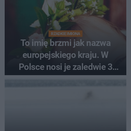
RZADKIE IMIONA
To imię brzmi jak nazwa
europejskiego kraju. W
Polsce nosi je zaledwie 3
kobiety