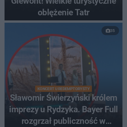
Giewont! Wielkie turystyczne
oblężenie Tatr
35
KONCERT U REDEMPTORYSTY
Sławomir Świerzyński królem
imprezy u Rydzyka. Bayer Full
rozgrzał publiczność w