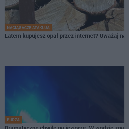
NACIĄGACZE ATAKUJĄ
Latem kupujesz opał przez internet? Uważaj na 
BURZA
Dramatyczne chwile na jeziorze. W wodzie znala