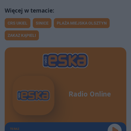
CRS UKIEL
SINICE
PLAŻA MIEJSKA OLSZTYN
ZAKAZ KĄPIELI
Radio Online
TERAZ