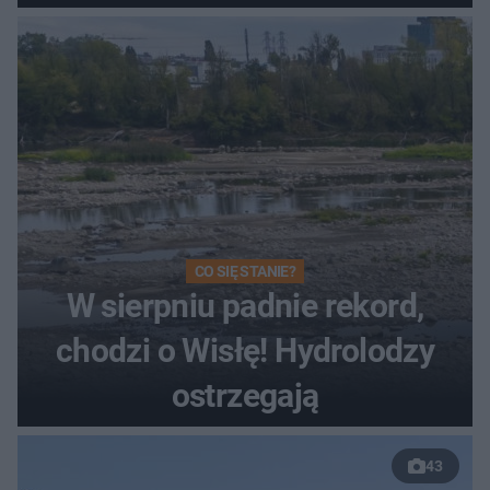
Toruniu
CO SIĘ STANIE?
W sierpniu padnie rekord,
chodzi o Wisłę! Hydrolodzy
ostrzegają
43