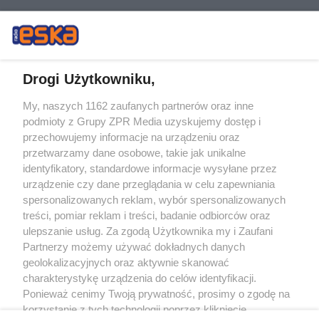
Drogi Użytkowniku,
My, naszych 1162 zaufanych partnerów oraz inne
Żaden utwór zamieszczony w serwisie nie może być powielany i
podmioty z Grupy ZPR Media uzyskujemy dostęp i
rozpowszechniany lub dalej rozpowszechniany w jakikolwiek sposób (w
tym także elektroniczny lub mechaniczny) na jakimkolwiek polu
przechowujemy informacje na urządzeniu oraz
eksploatacji w jakiejkolwiek formie, włącznie z umieszczaniem w Internecie
przetwarzamy dane osobowe, takie jak unikalne
bez pisemnej zgody właściciela praw. Jakiekolwiek użycie lub
wykorzystanie utworów w całości lub w części z naruszeniem prawa, tzn.
identyfikatory, standardowe informacje wysyłane przez
bez właściwej zgody, jest zabronione pod groźbą kary i może być ścigane
urządzenie czy dane przeglądania w celu zapewniania
prawnie.
spersonalizowanych reklam, wybór spersonalizowanych
treści, pomiar reklam i treści, badanie odbiorców oraz
ulepszanie usług. Za zgodą Użytkownika my i Zaufani
Partnerzy możemy używać dokładnych danych
geolokalizacyjnych oraz aktywnie skanować
charakterystykę urządzenia do celów identyfikacji.
O nas
Ponieważ cenimy Twoją prywatność, prosimy o zgodę na
korzystanie z tych technologii poprzez kliknięcie
Informacje prawne