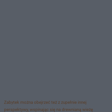
Zabytek można obejrzeć też z zupełnie innej
perspektywy, wspinając się na drewnianą wieżę