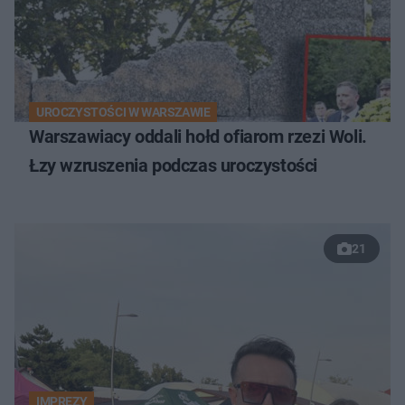
UROCZYSTOŚCI W WARSZAWIE
Warszawiacy oddali hołd ofiarom rzezi Woli.
Łzy wzruszenia podczas uroczystości
21
IMPREZY