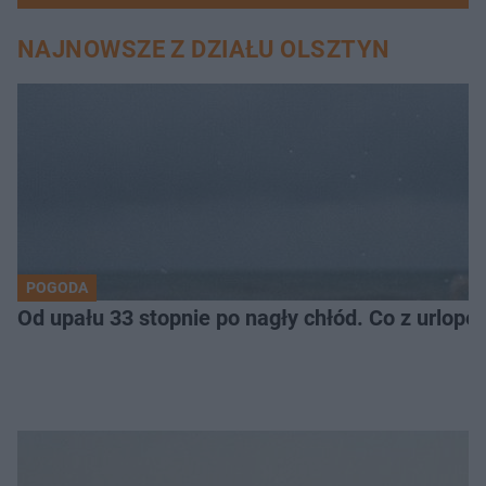
NAJNOWSZE Z DZIAŁU OLSZTYN
POGODA
Od upału 33 stopnie po nagły chłód. Co z urlop