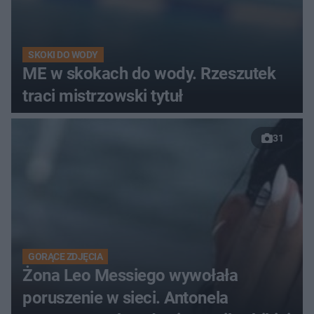
SKOKI DO WODY
ME w skokach do wody. Rzeszutek
traci mistrzowski tytuł
31
GORĄCE ZDJĘCIA
Żona Leo Messiego wywołała
poruszenie w sieci. Antonela