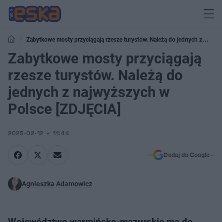
Zabytkowe mosty przyciągają rzesze turystów. Należą do jednych z
najwyższych w Polsce [ZDJĘCIA]
Zabytkowe mosty przyciągają
rzesze turystów. Należą do
jednych z najwyższych w
Polsce [ZDJĘCIA]
2025-02-12
11:44
Dodaj do Google
Agnieszka Adamowicz
Województwo warmińsko-mazurskie ma do