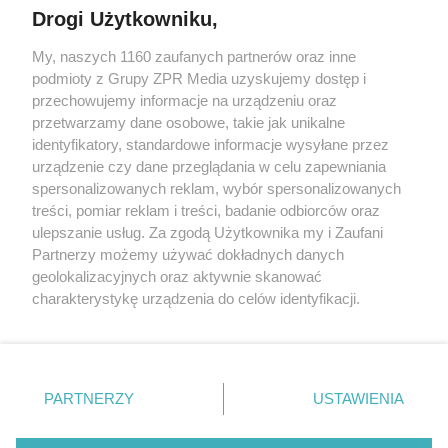
Drogi Użytkowniku,
My, naszych 1160 zaufanych partnerów oraz inne
Żaden utwór zamieszczony w serwisie nie może być powielany i
podmioty z Grupy ZPR Media uzyskujemy dostęp i
rozpowszechniany lub dalej rozpowszechniany w jakikolwiek sposób (w
przechowujemy informacje na urządzeniu oraz
tym także elektroniczny lub mechaniczny) na jakimkolwiek polu
eksploatacji w jakiejkolwiek formie, włącznie z umieszczaniem w
przetwarzamy dane osobowe, takie jak unikalne
Internecie bez pisemnej zgody właściciela praw. Jakiekolwiek użycie lub
identyfikatory, standardowe informacje wysyłane przez
wykorzystanie utworów w całości lub w części z naruszeniem prawa,
tzn. bez właściwej zgody, jest zabronione pod groźbą kary i może być
urządzenie czy dane przeglądania w celu zapewniania
ścigane prawnie.
spersonalizowanych reklam, wybór spersonalizowanych
treści, pomiar reklam i treści, badanie odbiorców oraz
ulepszanie usług. Za zgodą Użytkownika my i Zaufani
Partnerzy możemy używać dokładnych danych
geolokalizacyjnych oraz aktywnie skanować
charakterystykę urządzenia do celów identyfikacji.
Ponieważ cenimy Twoją prywatność, prosimy o zgodę na
O nas
korzystanie z tych technologii poprzez kliknięcie
Informacje prawne
„Akceptuję”. Zgoda jest dobrowolna i zawsze możesz ją
zmienić/wycofać klikając przycisk ustawień prywatności
PARTNERZY
USTAWIENIA
Nasze serwisy
znajdujący się w lewym dolnym rogu strony
. Niektóre
rodzaje przetwarzania danych nie wymagają zgody
© 2026 Grupa ZPR Media