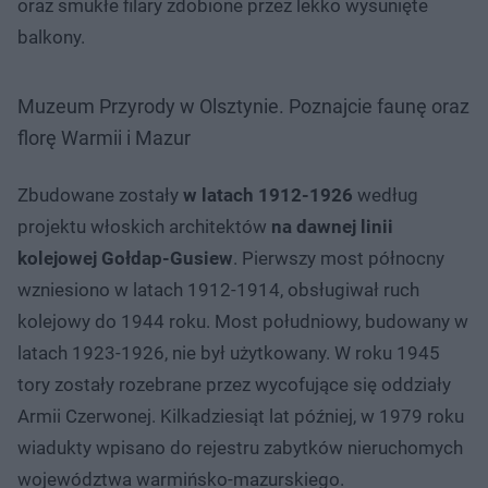
oraz smukłe filary zdobione przez lekko wysunięte
balkony.
Muzeum Przyrody w Olsztynie. Poznajcie faunę oraz
florę Warmii i Mazur
Zbudowane zostały
w latach 1912-1926
według
projektu włoskich architektów
na dawnej linii
kolejowej Gołdap-Gusiew
. Pierwszy most północny
wzniesiono w latach 1912-1914, obsługiwał ruch
kolejowy do 1944 roku. Most południowy, budowany w
latach 1923-1926, nie był użytkowany. W roku 1945
tory zostały rozebrane przez wycofujące się oddziały
Armii Czerwonej. Kilkadziesiąt lat później, w 1979 roku
wiadukty wpisano do rejestru zabytków nieruchomych
województwa warmińsko-mazurskiego.