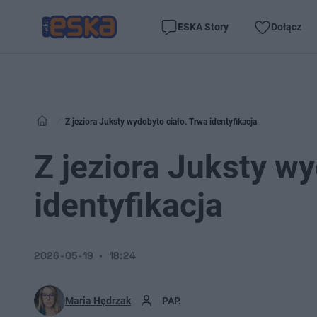
ESKA Story
Dołącz
Z jeziora Juksty wydobyto ciało. Trwa identyfikacja
Z jeziora Juksty wy
identyfikacja
2026-05-19
18:24
Maria Hędrzak
PAP.