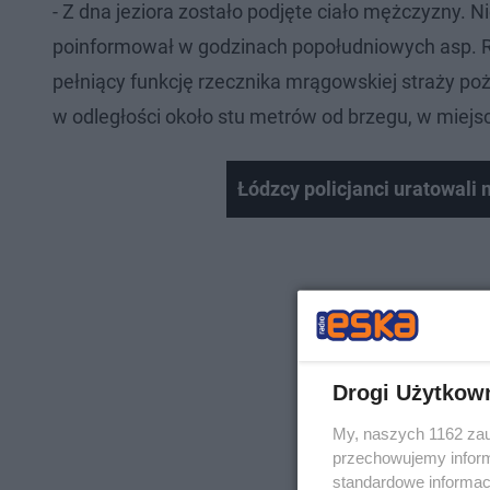
- Z dna jeziora zostało podjęte ciało mężczyzny. N
poinformował w godzinach popołudniowych asp. Raf
pełniący funkcję rzecznika mrągowskiej straży poż
w odległości około stu metrów od brzegu, w miej
Łódzcy policjanci uratowali
Drogi Użytkow
My, naszych 1162 zau
przechowujemy informa
standardowe informac