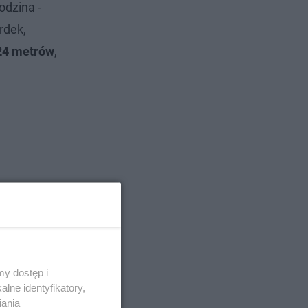
odzina -
rdek,
 24 metrów
,
y dostęp i
lne identyfikatory,
iania