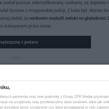
ie został jeszcze zidentyfikowany, czekamy, aż dojedzie r
ał Syczew z mrągowskiej policji. Z kolei kpt. Marcin Ko
arnej dodał, że
nurkowie znaleźli zwłoki na głębokości
scu wskazanym przez sonar.
 mężczyznę z pożaru
niku,
fanych partnerów oraz inne podmioty z Grupy ZPR Media uzyskujem
cje na urządzeniu oraz przetwarzamy dane osobowe, takie jak unika
je wysyłane przez urządzenie czy dane przeglądania w celu zapewn