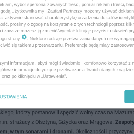
klam, wybór spersonalizowanych treści, pomiar reklam i treści, bad
 zgodą Użytkownika my i Zaufani Partnerzy możemy używać dokład
az aktywnie skanować charakterystykę urządzenia do celów identyfi
ść, prosimy o zgodę na korzystanie z tych technologii poprzez klikn
a i zawsze możesz ją zmienić/wycofać klikając przycisk ustawień pr
ogu strony
. Niektóre rodzaje przetwarzania danych nie wymagaj
iwić się takiemu przetwarzaniu. Preferencje będą miały zastosowanie
h osób w wieku 18-19 lat pływała rano na rowerze wodny
ki doszło w momencie, gdy
młodzież próbowała zamienić
szymi informacjami, abyś mógł świadomie i komfortowo korzystać z
rzenia zdołała o własnych siłach dotrzeć do brzegu Trz
gółowe informacje dotyczące przetwarzania Twoich danych znajdzi
stała podjęta z wody przez strażaków, natomiast ostatni
s
oraz po kliknięciu w „Ustawienia”.
USTAWIENIA
zew doprecyzował, że uczestnicy zdarzenia to tegoroczni
ego, którzy postanowili spędzić wolny czas na Mazura
m.in. strażacy z Olsztyna, Giżycka oraz Mrągowa.
Zespoł
tem, w tym sonarami i dronami.
Okoliczności i przyczyny