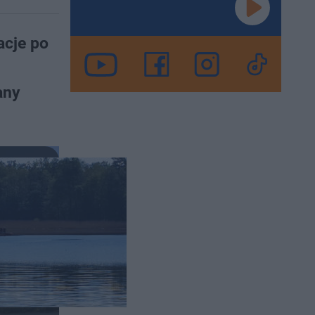
acje po
any