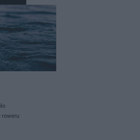
iło
ę roweru