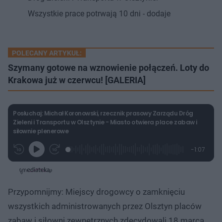
Wszystkie prace potrwają 10 dni - dodaje
POLECANY ARTYKUŁ:
Szymany gotowe na wznowienie połączeń. Loty do
Krakowa już w czerwcu! [GALERIA]
Posłuchaj: Michał Koronowski, rzecznik prasowy Zarządu Dróg
Zieleni i Transportu w Olsztynie - Miasto otwiera place zabaw i
siłownie plenerowe
L
P
P
P
-
1:07
G
o
r
r
o
z
r
a
z
z
o
a
d
e
e
s
j
t
e
w
w
a
d
i
i
ł
:
ń
ń
y
Przypomnijmy: Miejscy drogowcy o zamknięciu
c
2
1
1
z
2
0
0
a
wszystkich administrowanych przez Olsztyn placów
s
.
s
s
Â
3
d
d
zabaw i siłowni zewnętrznych zdecydowali 18 marca.