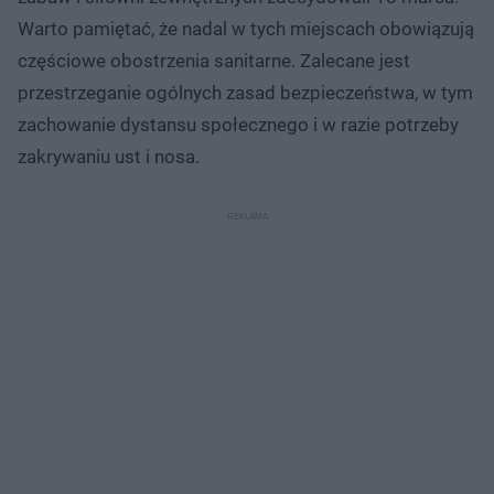
0
o
o
%
t
p
Warto pamiętać, że nadal w tych miejscach obowiązują
u
r
ł
z
częściowe obostrzenia sanitarne. Zalecane jest
u
o
d
przestrzeganie ogólnych zasad bezpieczeństwa, w tym
u
zachowanie dystansu społecznego i w razie potrzeby
zakrywaniu ust i nosa.