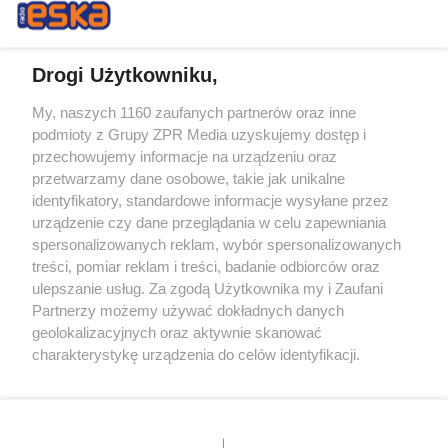
Drogi Użytkowniku,
My, naszych 1160 zaufanych partnerów oraz inne
Żaden utwór zamieszczony w serwisie nie może być powielany i
podmioty z Grupy ZPR Media uzyskujemy dostęp i
rozpowszechniany lub dalej rozpowszechniany w jakikolwiek sposób (w
tym także elektroniczny lub mechaniczny) na jakimkolwiek polu
przechowujemy informacje na urządzeniu oraz
eksploatacji w jakiejkolwiek formie, włącznie z umieszczaniem w
przetwarzamy dane osobowe, takie jak unikalne
Internecie bez pisemnej zgody właściciela praw. Jakiekolwiek użycie lub
identyfikatory, standardowe informacje wysyłane przez
wykorzystanie utworów w całości lub w części z naruszeniem prawa,
tzn. bez właściwej zgody, jest zabronione pod groźbą kary i może być
urządzenie czy dane przeglądania w celu zapewniania
ścigane prawnie.
spersonalizowanych reklam, wybór spersonalizowanych
treści, pomiar reklam i treści, badanie odbiorców oraz
ulepszanie usług. Za zgodą Użytkownika my i Zaufani
Partnerzy możemy używać dokładnych danych
geolokalizacyjnych oraz aktywnie skanować
charakterystykę urządzenia do celów identyfikacji.
Ponieważ cenimy Twoją prywatność, prosimy o zgodę na
O nas
korzystanie z tych technologii poprzez kliknięcie
Informacje prawne
„Akceptuję”. Zgoda jest dobrowolna i zawsze możesz ją
zmienić/wycofać klikając przycisk ustawień prywatności