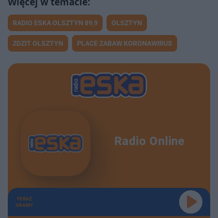
RADIO ESKA OLSZTYN 89,9
OLSZTYN
ZDZIT OLSZTYN
PLACE ZABAW KORONAWIRUS
Radio Online
TERAZ
GRAMY