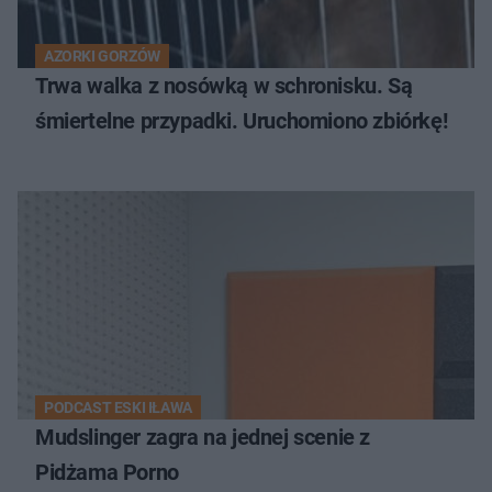
AZORKI GORZÓW
Trwa walka z nosówką w schronisku. Są
śmiertelne przypadki. Uruchomiono zbiórkę!
PODCAST ESKI IŁAWA
Mudslinger zagra na jednej scenie z
Pidżama Porno