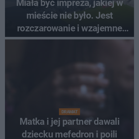
Miała być impreza, jakiej w
mieście nie było. Jest
rozczarowanie i wzajemne
obwinianie. Dlaczego Peak
Festiwal nie odbędzie się?
DRAMAT
Matka i jej partner dawali
dziecku mefedron i poili