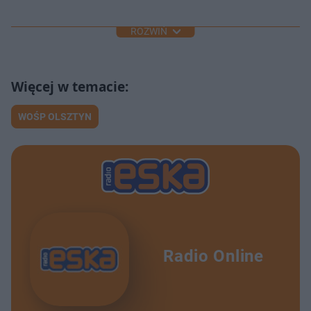
ROZWIŃ
WOŚP OLSZTYN
Radio Online