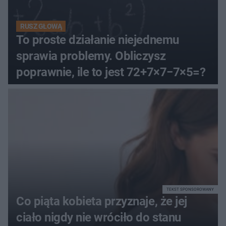
RUSZ GŁOWĄ
To proste działanie niejednemu
sprawia problemy. Obliczysz
poprawnie, ile to jest 72+7×7−7×5=?
TEKST SPONSOROWANY
Co piąta kobieta przyznaje, że jej
ciało nigdy nie wróciło do stanu