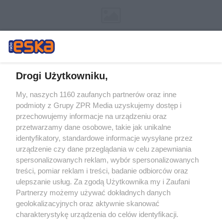
Drogi Użytkowniku,
My, naszych 1160 zaufanych partnerów oraz inne
Żaden utwór zamieszczony w serwisie nie może być powielany i
podmioty z Grupy ZPR Media uzyskujemy dostęp i
rozpowszechniany lub dalej rozpowszechniany w jakikolwiek sposób (w
tym także elektroniczny lub mechaniczny) na jakimkolwiek polu
przechowujemy informacje na urządzeniu oraz
eksploatacji w jakiejkolwiek formie, włącznie z umieszczaniem w
przetwarzamy dane osobowe, takie jak unikalne
Internecie bez pisemnej zgody właściciela praw. Jakiekolwiek użycie lub
identyfikatory, standardowe informacje wysyłane przez
wykorzystanie utworów w całości lub w części z naruszeniem prawa,
tzn. bez właściwej zgody, jest zabronione pod groźbą kary i może być
urządzenie czy dane przeglądania w celu zapewniania
ścigane prawnie.
spersonalizowanych reklam, wybór spersonalizowanych
treści, pomiar reklam i treści, badanie odbiorców oraz
ulepszanie usług. Za zgodą Użytkownika my i Zaufani
Partnerzy możemy używać dokładnych danych
geolokalizacyjnych oraz aktywnie skanować
charakterystykę urządzenia do celów identyfikacji.