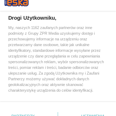
Drogi Użytkowniku,
My, naszych 1162 zaufanych partnerów oraz inne
Żaden utwór zamieszczony w serwisie nie może być powielany i
podmioty z Grupy ZPR Media uzyskujemy dostęp i
rozpowszechniany lub dalej rozpowszechniany w jakikolwiek sposób (w
tym także elektroniczny lub mechaniczny) na jakimkolwiek polu
przechowujemy informacje na urządzeniu oraz
eksploatacji w jakiejkolwiek formie, włącznie z umieszczaniem w
przetwarzamy dane osobowe, takie jak unikalne
Internecie bez pisemnej zgody właściciela praw. Jakiekolwiek użycie lub
identyfikatory, standardowe informacje wysyłane przez
wykorzystanie utworów w całości lub w części z naruszeniem prawa,
tzn. bez właściwej zgody, jest zabronione pod groźbą kary i może być
urządzenie czy dane przeglądania w celu zapewniania
ścigane prawnie.
spersonalizowanych reklam, wybór spersonalizowanych
treści, pomiar reklam i treści, badanie odbiorców oraz
ulepszanie usług. Za zgodą Użytkownika my i Zaufani
Partnerzy możemy używać dokładnych danych
geolokalizacyjnych oraz aktywnie skanować
charakterystykę urządzenia do celów identyfikacji.
Ponieważ cenimy Twoją prywatność, prosimy o zgodę na
O nas
korzystanie z tych technologii poprzez kliknięcie
Informacje prawne
„Akceptuję”. Zgoda jest dobrowolna i zawsze możesz ją
zmienić/wycofać klikając przycisk ustawień prywatności