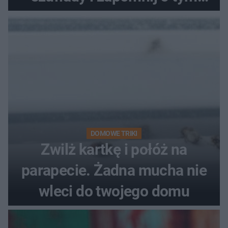
problemie. Sposób na
pociemniałą biżuterię
DOMOWE TRIKI
Zwilż kartkę i połóż na
parapecie. Żadna mucha nie
wleci do twojego domu