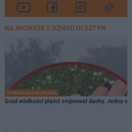
NAJNOWSZE Z DZIAŁU OLSZTYN
NAWAŁNICA NAD POLSKĄ
Grad wielkości pięści zrujnował dachy. Jedna oso