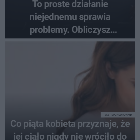
To proste działanie
niejednemu sprawia
problemy. Obliczysz
poprawnie, ile to jest
72+7×7−7×5=?
TEKST SPONSOROWANY
Co piąta kobieta przyznaje, że
jej ciało nigdy nie wróciło do