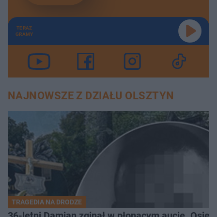
TERAZ
GRAMY
NAJNOWSZE Z DZIAŁU OLSZTYN
TRAGEDIA NA DRODZE
36-letni Damian zginął w płonącym aucie. Osiero