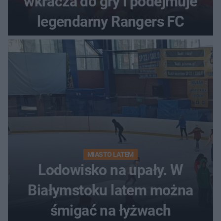
wkracza do gry i podejmuje
legendarny Rangers FC
MIASTO LATEM
Lodowisko na upały. W
Białymstoku latem można
śmigać na łyżwach