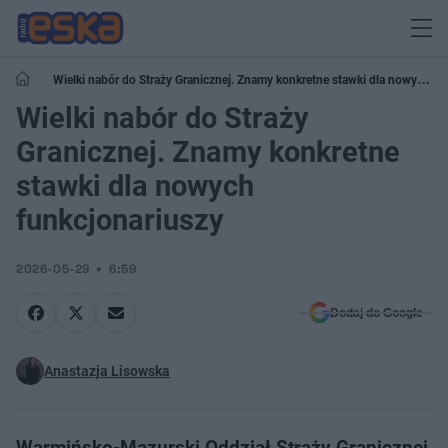
Wielki nabór do Straży Granicznej. Znamy konkretne stawki dla nowych
funkcjonariuszy
Wielki nabór do Straży
Granicznej. Znamy konkretne
stawki dla nowych
funkcjonariuszy
2026-05-29
6:59
Dodaj do Google
Anastazja Lisowska
Warmińsko-Mazurski Oddział Straży Granicznej