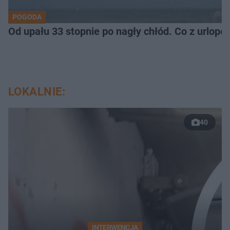
POGODA
Od upału 33 stopnie po nagły chłód. Co z urlop
LOKALNIE:
40
INTERWENCJA