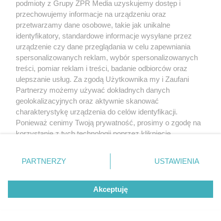
sprawców usiłowało wciągnąć 25-
podmioty z Grupy ZPR Media uzyskujemy dostęp i
latka do samochodu
przechowujemy informacje na urządzeniu oraz
przetwarzamy dane osobowe, takie jak unikalne
identyfikatory, standardowe informacje wysyłane przez
ZOBACZ WIĘCEJ
urządzenie czy dane przeglądania w celu zapewniania
spersonalizowanych reklam, wybór spersonalizowanych
treści, pomiar reklam i treści, badanie odbiorców oraz
ulepszanie usług. Za zgodą Użytkownika my i Zaufani
Partnerzy możemy używać dokładnych danych
geolokalizacyjnych oraz aktywnie skanować
charakterystykę urządzenia do celów identyfikacji.
Ponieważ cenimy Twoją prywatność, prosimy o zgodę na
korzystanie z tych technologii poprzez kliknięcie
„Akceptuję”. Zgoda jest dobrowolna i zawsze możesz ją
zmienić/wycofać klikając przycisk ustawień prywatności
PARTNERZY
USTAWIENIA
znajdujący się w lewym dolnym rogu strony
. Niektóre
rodzaje przetwarzania danych nie wymagają zgody
Akceptuję
użytkownika, ale masz prawo sprzeciwić się takiemu
przetwarzaniu. Preferencje będą miały zastosowanie tylko
na tej witrynie.