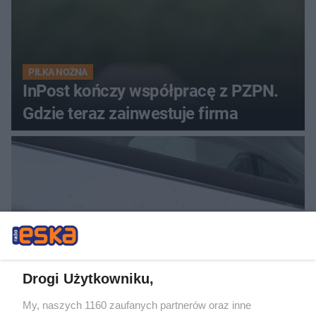
PIŁKA NOŻNA
InPost kończy współpracę z PZPN.
Gdzie teraz zainwestuje firma
Drogi Użytkowniku,
Rozbój w Warszawie. Pięciu
My, naszych 1160 zaufanych partnerów oraz inne