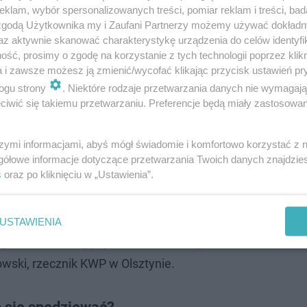
klam, wybór spersonalizowanych treści, pomiar reklam i treści, bad
 zgodą Użytkownika my i Zaufani Partnerzy możemy używać dokład
az aktywnie skanować charakterystykę urządzenia do celów identyfi
ść, prosimy o zgodę na korzystanie z tych technologii poprzez klikn
a i zawsze możesz ją zmienić/wycofać klikając przycisk ustawień pr
adzoną akcją, w najbliższych dniach kierowcy
ogu strony
. Niektóre rodzaje przetwarzania danych nie wymagaj
iwić się takiemu przetwarzaniu. Preferencje będą miały zastosowanie
i Mazurach będą mogli spodziewać się
roli podmiotów, które w swoich
szymi informacjami, abyś mógł świadomie i komfortowo korzystać z
 realizację zadań z zakresu nadzoru nad
gółowe informacje dotyczące przetwarzania Twoich danych znajdzi
s
oraz po kliknięciu w „Ustawienia”.
Funkcjonariusze będą nadzorować ruch
h trasach, gdzie odnotowywana jest duża
gowych i dochodzi do częstego łamania
USTAWIENIA
ych dozwolonej prędkości. - informuje mł.
ski, rzecznik KWP w Olsztynie.