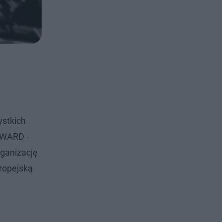
ystkich
DWARD -
rganizację
ropejską