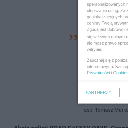
spersonalizowanych re
ulepszanie usług. Za
geolokalizacyjnych or
cenimy Twoją prywatno
Zgoda jest dobrowoln
- W związku z prow
się w lewym dolnym r
ale masz prawo sprzec
również na Warmii 
witrynie.
większej liczby pat
Zapoznaj się z poniż
kompetencjach mają
internetowych. Szcze
Prywatności
i
Cookie
ruchem drogowym. 
szczególnie na tyc
liczba zdarzeń dro
PARTNERZY
przepisów dotycząc
asp. Tomasz Markow