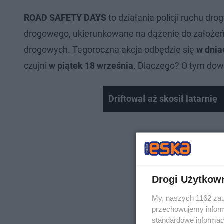
ROAD SAFETY DAYS
to działania policji ruchu d
drogowego, ukierunkowane na dążenie do założe
drogowych. Tegoroczna akcja odbędzie się
w dnia
czujni
w piątek 18 września
. Dlaczego? O tym dowi
Driftował aż skosił latarnię
Drogi Użytkow
My, naszych 1162 zau
przechowujemy informa
standardowe informac