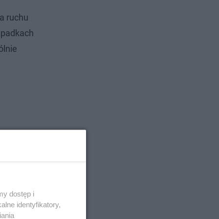
a ruchu
wypadkach
ólnie
y dostęp i
lne identyfikatory,
iania