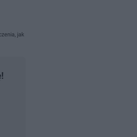
czenia, jak
!