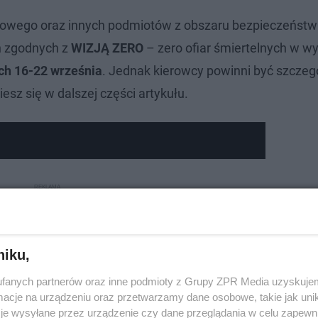
rogowego oraz innych podmiotów z obszaru bezpieczeństw
ń zgodnych z
WIZJĄ ZERO
– zero ofiar śmiertelnych w 
ch 16-22 września
. Jednak kierowcy powinni być szczeg
esz się w dalszej części artykułu.
niku,
fanych partnerów oraz inne podmioty z Grupy ZPR Media uzyskujem
cje na urządzeniu oraz przetwarzamy dane osobowe, takie jak unika
je wysyłane przez urządzenie czy dane przeglądania w celu zapewn