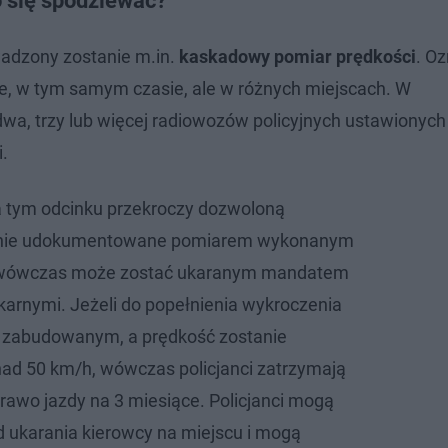
 się spodziewać?
wadzony zostanie m.in.
kaskadowy pomiar prędkości
. Oz
ze, w tym samym czasie, ale w różnych miejscach. W
dwa, trzy lub więcej radiowozów policyjnych ustawionych
.
na tym odcinku przekroczy dozwoloną
tanie udokumentowane pomiarem wykonanym
, wówczas może zostać ukaranym mandatem
karnymi. Jeżeli do popełnienia wykroczenia
e zabudowanym, a prędkość zostanie
ad 50 km/h, wówczas policjanci zatrzymają
rawo jazdy na 3 miesiące. Policjanci mogą
d ukarania kierowcy na miejscu i mogą