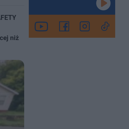
SAFETY
-
cej niż