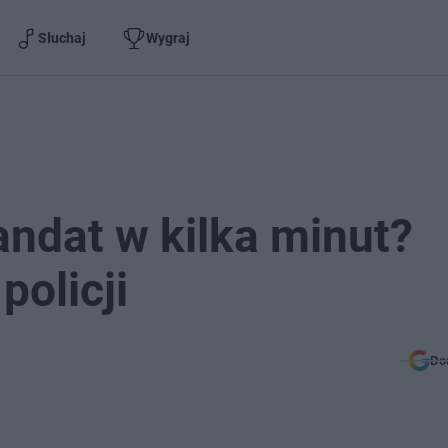
Słuchaj
Wygraj
andat w kilka minut?
policji
Do