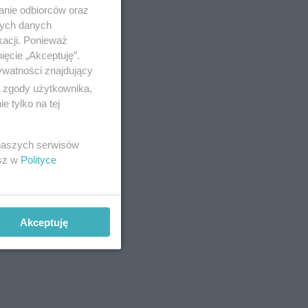
anie odbiorców oraz
nych danych
kacji. Ponieważ
ięcie „Akceptuję”.
ywatności znajdujący
ą zgody użytkownika,
 tylko na tej
 naszych serwisów
esz w
Polityce
Akceptuję