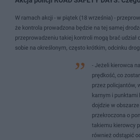
Akcja policji ROAD SAFETY DAYS. Czego
W ramach akcji - w piątek (18 września) - przepro
że kontrola prowadzona będzie na tej samej drod
przeprowadzeniu takiej kontroli mogą brać udział 
sobie na określonym, często krótkim, odcinku drogi
- Jeżeli kierowca 
prędkość, co zos
przez policjantów
karnym i punktami 
dojdzie w obszarz
przekroczona o pon
takiemu kierowcy p
również odstąpić o