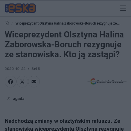
Wiceprezydent Olsztyna Halina Zaborowska-Boruch rezygnuje ze
stanowiska. Kto ją zastąpi?
Wiceprezydent Olsztyna Halina
Zaborowska-Boruch rezygnuje
ze stanowiska. Kto ją zastąpi?
2022-10-24
8:45
Dodaj do Google
agada
Nadchodzą zmiany w olsztyńskim ratuszu. Ze
stanowiska wiceprezydenta Olsztyna rezygnuje