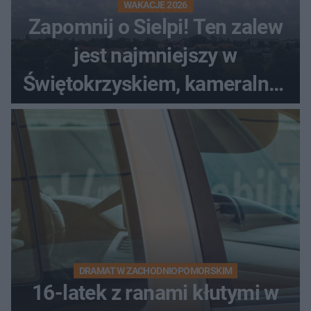
WAKACJE 2026
Zapomnij o Sielpi! Ten zalew
jest najmniejszy w
Świętokrzyskiem, kameralny i
bez tłumów
DRAMAT W ZACHODNIOPOMORSKIM
16-latek z ranami kłutymi w