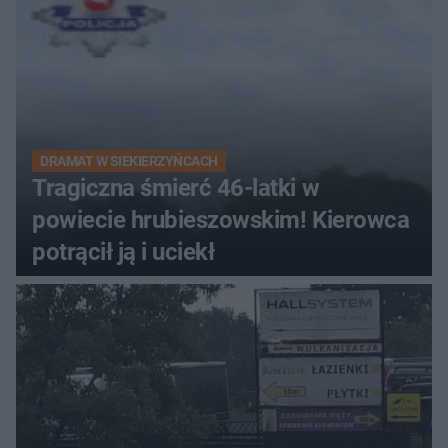
DRAMAT W SIEKIERZYŃCACH
Tragiczna śmierć 46-latki w
powiecie hrubieszowskim! Kierowca
potrącił ją i uciekł