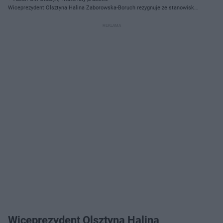
Wiceprezydent Olsztyna Halina Zaborowska-Boruch rezygnuje ze stanowiska.
Kto ją zastąpi?
Wiceprezydent Olsztyna Halina