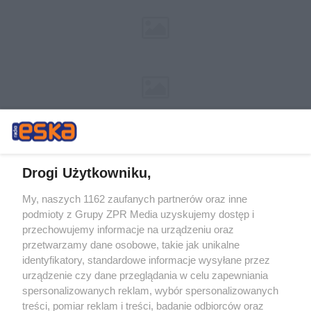
Drogi Użytkowniku,
My, naszych 1162 zaufanych partnerów oraz inne
Żaden utwór zamieszczony w serwisie nie może być powielany i
podmioty z Grupy ZPR Media uzyskujemy dostęp i
rozpowszechniany lub dalej rozpowszechniany w jakikolwiek sposób (w
tym także elektroniczny lub mechaniczny) na jakimkolwiek polu
przechowujemy informacje na urządzeniu oraz
eksploatacji w jakiejkolwiek formie, włącznie z umieszczaniem w
przetwarzamy dane osobowe, takie jak unikalne
Internecie bez pisemnej zgody właściciela praw. Jakiekolwiek użycie lub
identyfikatory, standardowe informacje wysyłane przez
wykorzystanie utworów w całości lub w części z naruszeniem prawa,
tzn. bez właściwej zgody, jest zabronione pod groźbą kary i może być
urządzenie czy dane przeglądania w celu zapewniania
ścigane prawnie.
spersonalizowanych reklam, wybór spersonalizowanych
treści, pomiar reklam i treści, badanie odbiorców oraz