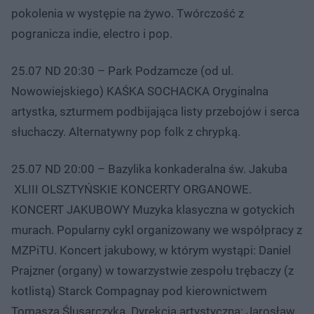
pokolenia w występie na żywo. Twórczość z
pogranicza indie, electro i pop.
25.07 ND 20:30 – Park Podzamcze (od ul.
Nowowiejskiego) KAŚKA SOCHACKA Oryginalna
artystka, szturmem podbijająca listy przebojów i serca
słuchaczy. Alternatywny pop folk z chrypką.
25.07 ND 20:00 – Bazylika konkaderalna św. Jakuba
XLIII OLSZTYŃSKIE KONCERTY ORGANOWE.
KONCERT JAKUBOWY Muzyka klasyczna w gotyckich
murach. Popularny cykl organizowany we współpracy z
MZPiTU. Koncert jakubowy, w którym wystąpi: Daniel
Prajzner (organy) w towarzystwie zespołu trębaczy (z
kotlistą) Starck Compagnay pod kierownictwem
Tomasza Ślusarczyka. Dyrekcja artystyczna: Jarosław