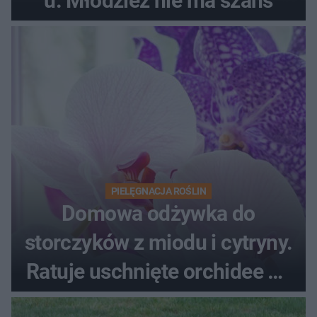
u. Młodzież nie ma szans
PIELĘGNACJA ROŚLIN
Domowa odżywka do
storczyków z miodu i cytryny.
Ratuje uschnięte orchidee po
upałach