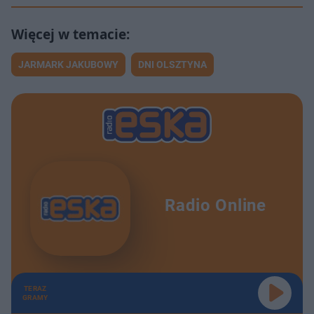
JARMARK JAKUBOWY
DNI OLSZTYNA
Radio Online
TERAZ
GRAMY