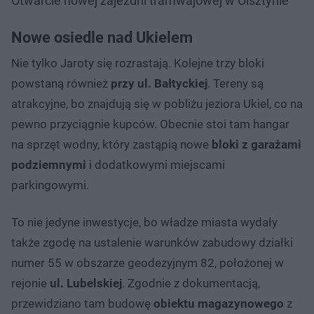
Otwarcie nowej zajezdni tramwajowej w Olsztynie
Nowe osiedle nad Ukielem
Nie tylko Jaroty się rozrastają. Kolejne trzy bloki
powstaną również
przy ul. Bałtyckiej
. Tereny są
atrakcyjne, bo znajdują się w pobliżu jeziora Ukiel, co na
pewno przyciągnie kupców. Obecnie stoi tam hangar
na sprzęt wodny, który zastąpią nowe
bloki z garażami
podziemnymi
i dodatkowymi miejscami
parkingowymi.
To nie jedyne inwestycje, bo władze miasta wydały
także zgodę na ustalenie warunków zabudowy działki
numer 55 w obszarze geodezyjnym 82, położonej w
rejonie
ul. Lubelskiej
. Zgodnie z dokumentacją,
przewidziano tam budowę
obiektu magazynowego
z