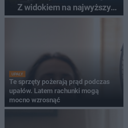
Z widokiem na najwyższy
szczyt Gór Świętokrzyskich
UPAŁY
Te sprzęty pożerają prąd podczas
upałów. Latem rachunki mogą
mocno wzrosnąć