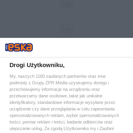
Drogi Użytkowniku,
My, naszych 1160 zaufanych partnerów oraz inne
Żaden utwór zamieszczony w serwisie nie może być powielany i
podmioty z Grupy ZPR Media uzyskujemy dostęp i
rozpowszechniany lub dalej rozpowszechniany w jakikolwiek sposób (w
tym także elektroniczny lub mechaniczny) na jakimkolwiek polu
przechowujemy informacje na urządzeniu oraz
eksploatacji w jakiejkolwiek formie, włącznie z umieszczaniem w
przetwarzamy dane osobowe, takie jak unikalne
Internecie bez pisemnej zgody właściciela praw. Jakiekolwiek użycie lub
identyfikatory, standardowe informacje wysyłane przez
wykorzystanie utworów w całości lub w części z naruszeniem prawa,
tzn. bez właściwej zgody, jest zabronione pod groźbą kary i może być
urządzenie czy dane przeglądania w celu zapewniania
ścigane prawnie.
spersonalizowanych reklam, wybór spersonalizowanych
treści, pomiar reklam i treści, badanie odbiorców oraz
ulepszanie usług. Za zgodą Użytkownika my i Zaufani