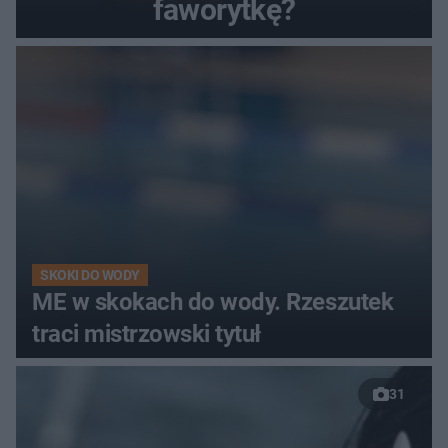
faworytkę?
SKOKI DO WODY
ME w skokach do wody. Rzeszutek
traci mistrzowski tytuł
31