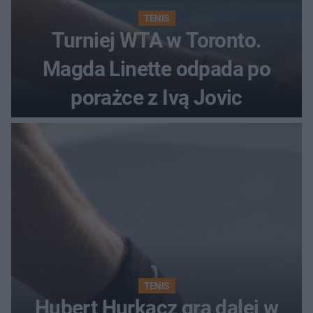
TENIS
Turniej WTA w Toronto.
Magda Linette odpada po
porażce z Ivą Jovic
TENIS
Hubert Hurkacz gra dalej w