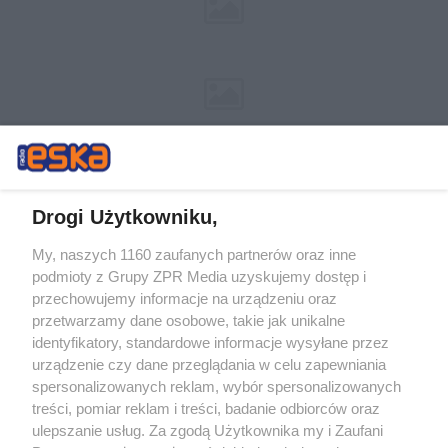
Drogi Użytkowniku,
My, naszych 1160 zaufanych partnerów oraz inne
Żaden utwór zamieszczony w serwisie nie może być powielany i
podmioty z Grupy ZPR Media uzyskujemy dostęp i
rozpowszechniany lub dalej rozpowszechniany w jakikolwiek sposób (w
przechowujemy informacje na urządzeniu oraz
tym także elektroniczny lub mechaniczny) na jakimkolwiek polu
eksploatacji w jakiejkolwiek formie, włącznie z umieszczaniem w
przetwarzamy dane osobowe, takie jak unikalne
Internecie bez pisemnej zgody właściciela praw. Jakiekolwiek użycie lub
identyfikatory, standardowe informacje wysyłane przez
wykorzystanie utworów w całości lub w części z naruszeniem prawa,
tzn. bez właściwej zgody, jest zabronione pod groźbą kary i może być
urządzenie czy dane przeglądania w celu zapewniania
ścigane prawnie.
spersonalizowanych reklam, wybór spersonalizowanych
treści, pomiar reklam i treści, badanie odbiorców oraz
ulepszanie usług. Za zgodą Użytkownika my i Zaufani