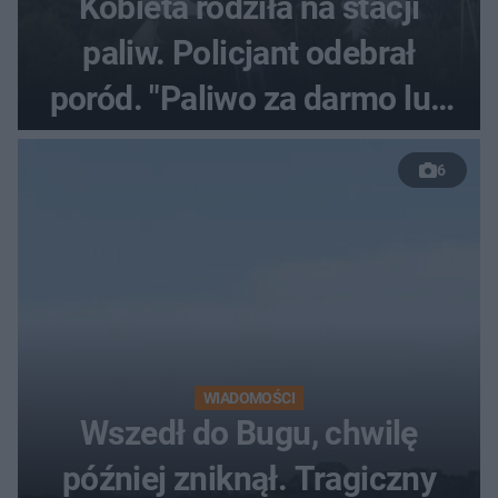
Kobieta rodziła na stacji
paliw. Policjant odebrał
poród. "Paliwo za darmo lub
50 %!"
6
WIADOMOŚCI
Wszedł do Bugu, chwilę
później zniknął. Tragiczny