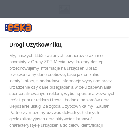
Drogi Użytkowniku,
My, naszych 1162 zaufanych partnerów oraz inne
Żaden utwór zamieszczony w serwisie nie może być powielany i
podmioty z Grupy ZPR Media uzyskujemy dostęp i
rozpowszechniany lub dalej rozpowszechniany w jakikolwiek sposób (w
tym także elektroniczny lub mechaniczny) na jakimkolwiek polu
przechowujemy informacje na urządzeniu oraz
eksploatacji w jakiejkolwiek formie, włącznie z umieszczaniem w
przetwarzamy dane osobowe, takie jak unikalne
Internecie bez pisemnej zgody właściciela praw. Jakiekolwiek użycie lub
identyfikatory, standardowe informacje wysyłane przez
wykorzystanie utworów w całości lub w części z naruszeniem prawa,
tzn. bez właściwej zgody, jest zabronione pod groźbą kary i może być
urządzenie czy dane przeglądania w celu zapewniania
ścigane prawnie.
spersonalizowanych reklam, wybór spersonalizowanych
treści, pomiar reklam i treści, badanie odbiorców oraz
ulepszanie usług. Za zgodą Użytkownika my i Zaufani
Partnerzy możemy używać dokładnych danych
geolokalizacyjnych oraz aktywnie skanować
charakterystykę urządzenia do celów identyfikacji.