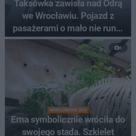
Taksówka zawisła nad Odrą
we Wrocławiu. Pojazd z
pasażerami o mało nie runął
do rzeki
6
WARSZAWSKIE ZOO
Erna symbolicznie wróciła do
swojego stada. Szkielet