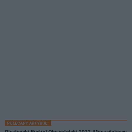
POLECANY ARTYKUŁ:
Olsztyński Budżet Obywatelski 2022. Masz ciekawy