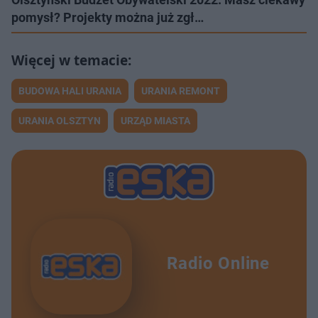
pomysł? Projekty można już zgł…
BUDOWA HALI URANIA
URANIA REMONT
URANIA OLSZTYN
URZĄD MIASTA
Radio Online