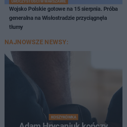
UROCZYSTOŚCI W WARSZAWIE
Wojsko Polskie gotowe na 15 sierpnia. Próba
generalna na Wisłostradzie przyciągnęła
tłumy
NAJNOWSZE NEWSY:
KOSZYKÓWKA
Adam Hrycaniuk kończy