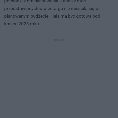
pochodzi z dofinansowania. Żadna z ofert
8
o
o
%
t
p
przedstawionych w przetargu nie mieścila się w
u
r
ł
z
planowanym budżecie. Hala ma być gotowa pod
u
o
d
koniec 2023 roku.
u