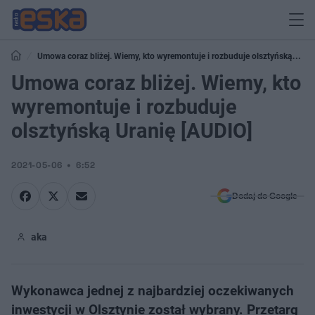
Umowa coraz bliżej. Wiemy, kto wyremontuje i rozbuduje olsztyńską
Uranię [AUDIO]
Umowa coraz bliżej. Wiemy, kto
wyremontuje i rozbuduje
olsztyńską Uranię [AUDIO]
2021-05-06
6:52
Dodaj do Google
aka
Wykonawca jednej z najbardziej oczekiwanych
inwestycji w Olsztynie został wybrany. Przetarg