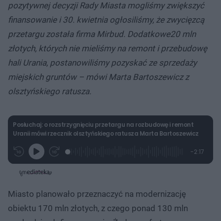
pozytywnej decyzji Rady Miasta mogliśmy zwiększyć
finansowanie i 30. kwietnia ogłosiliśmy, że zwycięzcą
przetargu została firma Mirbud. Dodatkowe20 mln
złotych, których nie mieliśmy na remont i przebudowę
hali Urania, postanowiliśmy pozyskać ze sprzedaży
miejskich gruntów – mówi Marta Bartoszewicz z
olsztyńskiego ratusza.
Posłuchaj: o rozstrzygnięciu przetargu na rozbudowę i remont
Uranii mówi rzecznik olsztyńskiego ratusza Marta Bartoszewicz
L
P
P
P
-
2:17
G
o
r
r
o
z
r
a
z
z
o
a
d
e
e
s
j
t
e
w
w
a
d
i
i
ł
:
ń
ń
y
Miasto planowało przeznaczyć na modernizację
c
1
1
1
z
0
0
0
a
obiektu 170 mln złotych, z czego ponad 130 mln
s
.
s
s
Â
8
d
d