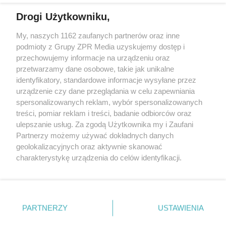
Drogi Użytkowniku,
My, naszych 1162 zaufanych partnerów oraz inne
Żaden utwór zamieszczony w serwisie nie może być powielany i
podmioty z Grupy ZPR Media uzyskujemy dostęp i
rozpowszechniany lub dalej rozpowszechniany w jakikolwiek sposób (w
tym także elektroniczny lub mechaniczny) na jakimkolwiek polu
przechowujemy informacje na urządzeniu oraz
eksploatacji w jakiejkolwiek formie, włącznie z umieszczaniem w
przetwarzamy dane osobowe, takie jak unikalne
Internecie bez pisemnej zgody właściciela praw. Jakiekolwiek użycie lub
identyfikatory, standardowe informacje wysyłane przez
wykorzystanie utworów w całości lub w części z naruszeniem prawa,
tzn. bez właściwej zgody, jest zabronione pod groźbą kary i może być
urządzenie czy dane przeglądania w celu zapewniania
ścigane prawnie.
spersonalizowanych reklam, wybór spersonalizowanych
treści, pomiar reklam i treści, badanie odbiorców oraz
ulepszanie usług. Za zgodą Użytkownika my i Zaufani
Partnerzy możemy używać dokładnych danych
geolokalizacyjnych oraz aktywnie skanować
charakterystykę urządzenia do celów identyfikacji.
Ponieważ cenimy Twoją prywatność, prosimy o zgodę na
O nas
korzystanie z tych technologii poprzez kliknięcie
Informacje prawne
„Akceptuję”. Zgoda jest dobrowolna i zawsze możesz ją
zmienić/wycofać klikając przycisk ustawień prywatności
PARTNERZY
USTAWIENIA
Nasze serwisy
znajdujący się w lewym dolnym rogu strony
. Niektóre
rodzaje przetwarzania danych nie wymagają zgody