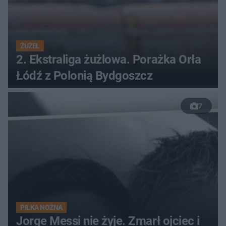
ŻUŻEL
2. Ekstraliga żużlowa. Porażka Orła
Łódź z Polonią Bydgoszcz
7
PIŁKA NOŻNA
Jorge Messi nie żyje. Zmarł ojciec i