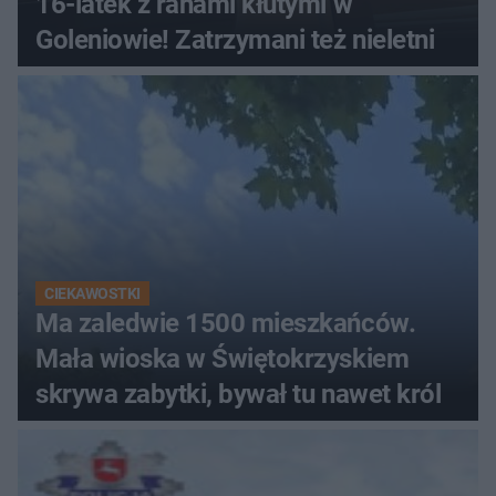
16-latek z ranami kłutymi w
Goleniowie! Zatrzymani też nieletni
CIEKAWOSTKI
Ma zaledwie 1500 mieszkańców.
Mała wioska w Świętokrzyskiem
skrywa zabytki, bywał tu nawet król