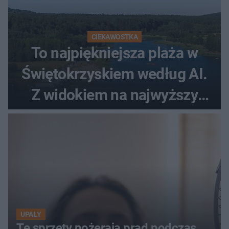
CIEKAWOSTKA
To najpiękniejsza plaża w
Świętokrzyskiem według AI.
Z widokiem na najwyższy
szczyt Gór Świętokrzyskich
UPAŁY
Te sprzęty pożerają prąd podczas