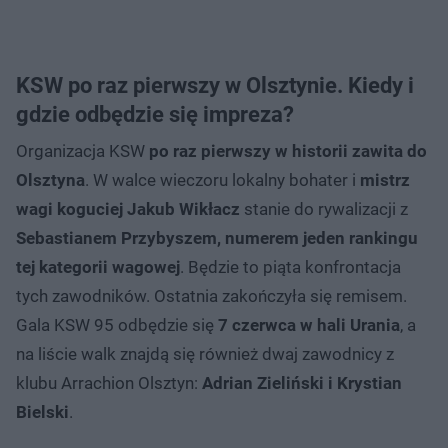
KSW po raz
pierwszy
w Olsztynie. Kiedy i
gdzie odbędzie się impreza?
Organizacja KSW
po raz pierwszy w historii zawita do
Olsztyna
. W walce wieczoru lokalny bohater i
mistrz
wagi koguciej Jakub Wikłacz
stanie do rywalizacji z
Sebastianem Przybyszem, numerem jeden rankingu
tej kategorii wagowej
. Będzie to piąta konfrontacja
tych zawodników. Ostatnia zakończyła się remisem.
Gala KSW 95 odbędzie się
7 czerwca w hali Urania
, a
na liście walk znajdą się również dwaj zawodnicy z
klubu Arrachion Olsztyn:
Adrian Zieliński i Krystian
Bielski
.