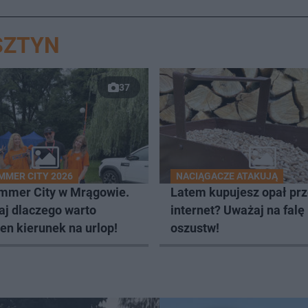
SZTYN
37
MMER CITY 2026
NACIĄGACZE ATAKUJĄ
mmer City w Mrągowie.
Latem kupujesz opał pr
aj dlaczego warto
internet? Uważaj na falę
en kierunek na urlop!
oszustw!