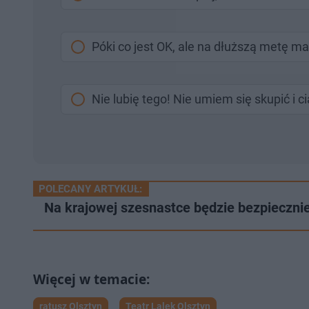
Póki co jest OK, ale na dłuższą metę m
Nie lubię tego! Nie umiem się skupić i cią
POLECANY ARTYKUŁ:
Na krajowej szesnastce będzie bezpiecznie
ratusz Olsztyn
Teatr Lalek Olsztyn