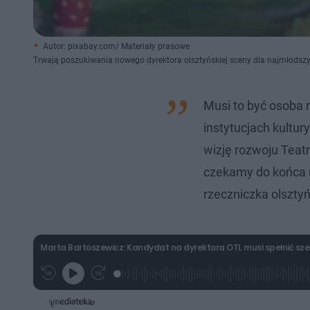
Autor: pixabay.com/ Materiały prasowe
Trwają poszukiwania nowego dyrektora olsztyńskiej sceny dla najmłodsz
Musi to być osoba
instytucjach kultur
wizję rozwoju Teat
czekamy do końca 
rzeczniczka olszty
Marta Bartoszewicz: Kandydat na dyrektora OTL musi spełnić s
L
P
P
G
o
r
r
r
a
z
z
a
d
e
e
j
e
w
w