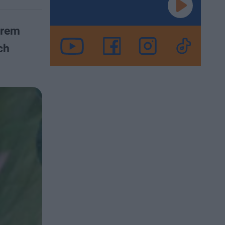
trem
ch