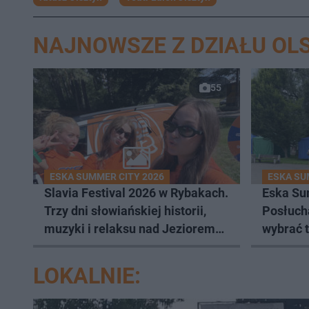
NAJNOWSZE Z DZIAŁU OL
55
ESKA SUMMER CITY 2026
ESKA SU
Slavia Festival 2026 w Rybakach.
Eska Su
Trzy dni słowiańskiej historii,
Posłuch
muzyki i relaksu nad Jeziorem
wybrać t
Łańskim
LOKALNIE: