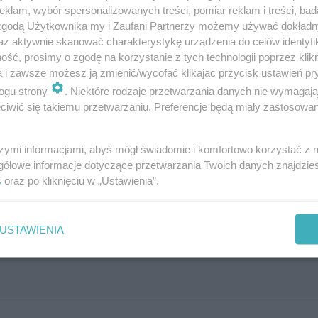
klam, wybór spersonalizowanych treści, pomiar reklam i treści, bad
 zgodą Użytkownika my i Zaufani Partnerzy możemy używać dokład
az aktywnie skanować charakterystykę urządzenia do celów identyfi
. Obecnie funkcję dyrektora sceny przy ulicy Głowack
ść, prosimy o zgodę na korzystanie z tych technologii poprzez klikn
a i zawsze możesz ją zmienić/wycofać klikając przycisk ustawień pr
ńczy się jednak wraz z tegorocznym sezonem artystyczn
ogu strony
. Niektóre rodzaje przetwarzania danych nie wymagaj
ję wraz z początkiem września, na trzy sezony artystyc
iwić się takiemu przetwarzaniu. Preferencje będą miały zastosowanie
formacji Publicznej Urzędu Miasta Olsztyna.
szymi informacjami, abyś mógł świadomie i komfortowo korzystać z
gółowe informacje dotyczące przetwarzania Twoich danych znajdzi
s
oraz po kliknięciu w „Ustawienia”.
USTAWIENIA