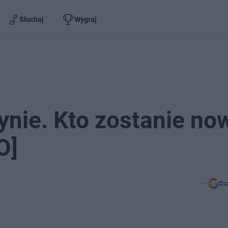
Słuchaj
Wygraj
tynie. Kto zostanie n
O]
Do