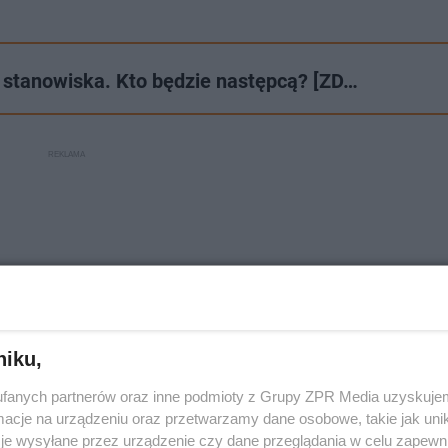
e stanowiska. Kto będzie następcą? [ZD…
niku,
fanych partnerów oraz inne podmioty z Grupy ZPR Media uzyskujem
cje na urządzeniu oraz przetwarzamy dane osobowe, takie jak unika
je wysyłane przez urządzenie czy dane przeglądania w celu zapewn