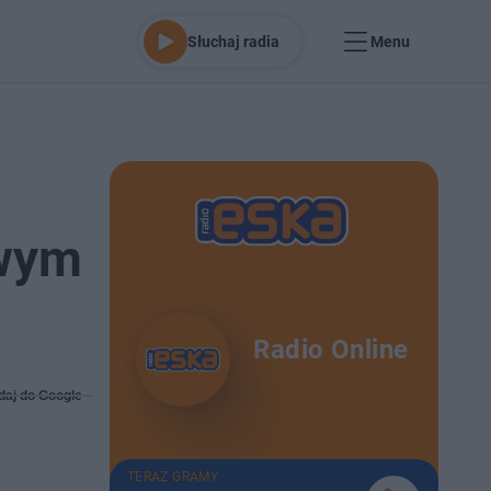
Słuchaj radia
Menu
owym
Radio Online
daj do Google
TERAZ GRAMY