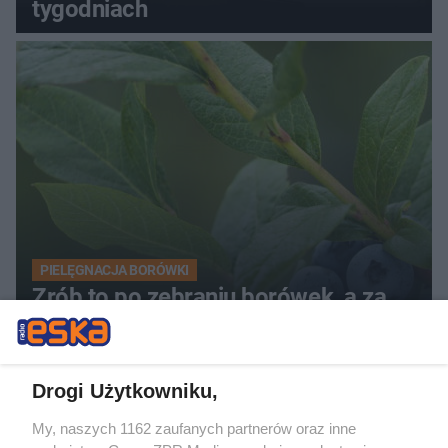
tygodniach
PIELĘGNACJA BORÓWKI
Zrób to po zebraniu borówek, a za
rok zbiory będą obfite
ZOBACZ WIĘCEJ
Drogi Użytkowniku,
My, naszych 1162 zaufanych partnerów oraz inne