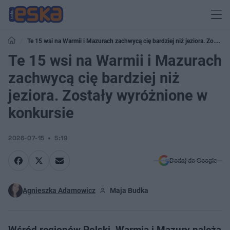
Te 15 wsi na Warmii i Mazurach zachwycą cię bardziej niż jeziora. Zostały
wyróżnione w konkursie
Te 15 wsi na Warmii i Mazurach
zachwycą cię bardziej niż
jeziora. Zostały wyróżnione w
konkursie
2026-07-15
5:19
Dodaj do Google
Agnieszka Adamowicz
Maja Budka
Wśród regionów Polski, Warmia i Mazury należą