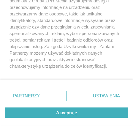
podmioty z Grupy ZPR Media uzyskujemy dostęp i
przechowujemy informacje na urządzeniu oraz
przetwarzamy dane osobowe, takie jak unikalne
identyfikatory, standardowe informacje wysyłane przez
urządzenie czy dane przeglądania w celu zapewniania
spersonalizowanych reklam, wybór spersonalizowanych
treści, pomiar reklam i treści, badanie odbiorców oraz
ulepszanie usług. Za zgodą Użytkownika my i Zaufani
Partnerzy możemy używać dokładnych danych
geolokalizacyjnych oraz aktywnie skanować
charakterystykę urządzenia do celów identyfikacji.
Ponieważ cenimy Twoją prywatność, prosimy o zgodę na
korzystanie z tych technologii poprzez kliknięcie
„Akceptuję”. Zgoda jest dobrowolna i zawsze możesz ją
zmienić/wycofać klikając przycisk ustawień prywatności
PARTNERZY
USTAWIENIA
znajdujący się w lewym dolnym rogu strony
. Niektóre
rodzaje przetwarzania danych nie wymagają zgody
Akceptuję
użytkownika, ale masz prawo sprzeciwić się takiemu
przetwarzaniu. Preferencje będą miały zastosowanie tylko
na tej witrynie.