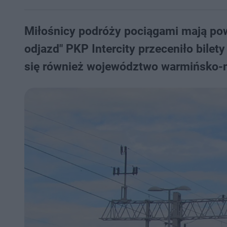
Miłośnicy podróży pociągami mają pow
odjazd" PKP Intercity przeceniło bilet
się również województwo warmińsko-ma