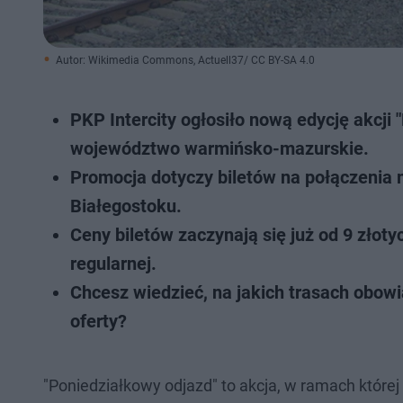
Autor: Wikimedia Commons, Actuell37/ CC BY-SA 4.0
PKP Intercity ogłosiło nową edycję akcji
województwo warmińsko-mazurskie.
Promocja dotyczy biletów na połączenia 
Białegostoku.
Ceny biletów zaczynają się już od 9 zło
regularnej.
Chcesz wiedzieć, na jakich trasach obowi
oferty?
"Poniedziałkowy odjazd" to akcja, w ramach której