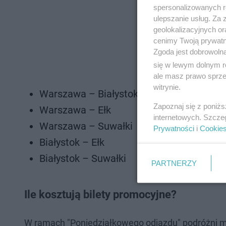
spersonalizowanych re
ulepszanie usług. Za
geolokalizacyjnych or
cenimy Twoją prywatno
Zgoda jest dobrowoln
się w lewym dolnym r
ale masz prawo sprzec
witrynie.
Warszawa – Białystok
Zapoznaj się z poniż
Warszawa – Ełk
internetowych. Szcze
Warszawa – Suwałki
Prywatności
i
Cookie
Białystok – Ełk
Białystok – Suwałki
PARTNERZY
Ile kosztują bilety promocyjne?
W ramach "Poniedziałkowego odjazdu" podróżni mo