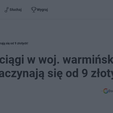
Słuchaj
Wygraj
ają się od 9 złotych!
ociągi w woj. warmińs
czynają się od 9 złot
Do