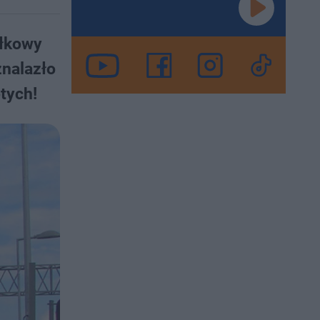
ałkowy
znalazło
tych!