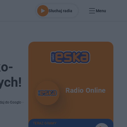
Słuchaj radia
Menu
ko-
ych!
Radio Online
daj do Google
TERAZ GRAMY