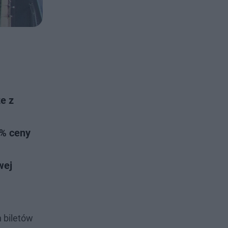
e z
0% ceny
wej
h biletów