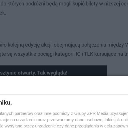
o których podróżni będą mogli kupić bilety w niższej cen
ek.
siło kolejną edycję akcji, obejmującą połączenia między
e są wszystkie pociągi kategorii IC i TLK kursujące na t
ztynie otwarty. Tak wygląda!
niku,
fanych partnerów oraz inne podmioty z Grupy ZPR Media uzyskujem
cje na urządzeniu oraz przetwarzamy dane osobowe, takie jak unika
je wysyłane przez urządzenie czy dane przeglądania w celu zapewn