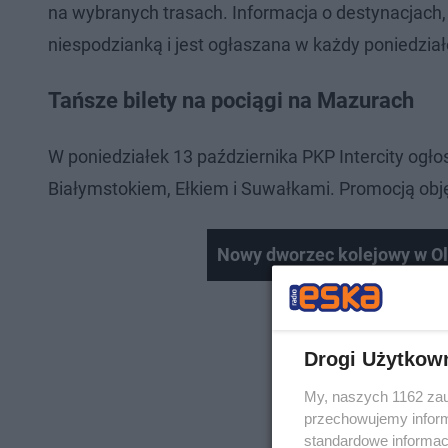
na wybranych trasach. Informacja o destynacjach, d
niespodzianką i jest ogłaszana w każdy poniedział
Tańsze bilety na pociągi na Mazurach
W poniedziałek 13 października PKP Intercity ogło
Białymstokiem, Ełkiem i Suwałkami. Promocją objęt
Nowy dworzec kolejowy w Ols
Drogi Użytkow
My, naszych 1162 zau
przechowujemy informa
standardowe informac