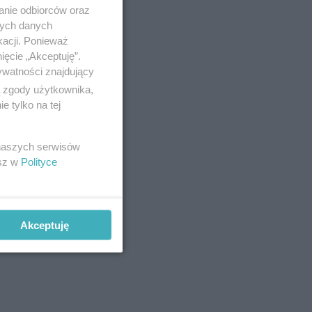
anie odbiorców oraz
nych danych
kacji. Ponieważ
ięcie „Akceptuję”.
ywatności znajdujący
ą zgody użytkownika,
 tylko na tej
 naszych serwisów
esz w
Polityce
Akceptuję