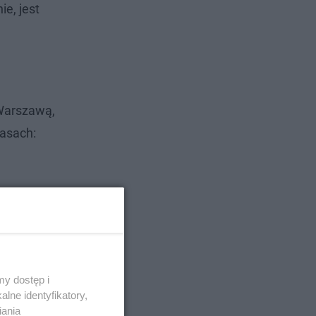
ie, jest
 Warszawą,
rasach:
y dostęp i
lne identyfikatory,
iania