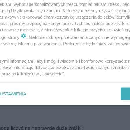
klam, wybór spersonalizowanych treści, pomiar reklam i treści, bad
 zgodą Użytkownika my i Zaufani Partnerzy możemy używać dokład
az aktywnie skanować charakterystykę urządzenia do celów identyfi
ść, prosimy o zgodę na korzystanie z tych technologii poprzez klikn
a i zawsze możesz ją zmienić/wycofać klikając przycisk ustawień pr
ogu strony
. Niektóre rodzaje przetwarzania danych nie wymagaj
iwić się takiemu przetwarzaniu. Preferencje będą miały zastosowanie
szymi informacjami, abyś mógł świadomie i komfortowo korzystać z
gółowe informacje dotyczące przetwarzania Twoich danych znajdzi
s
oraz po kliknięciu w „Ustawienia”.
USTAWIENIA
gą liczyć na naprawdę duże zniżki: