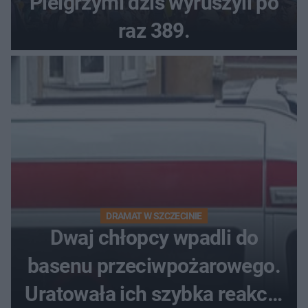
Pielgrzymi dziś wyruszyli po
raz 389.
DRAMAT W SZCZECINIE
Dwaj chłopcy wpadli do
basenu przeciwpożarowego.
Uratowała ich szybka reakcja