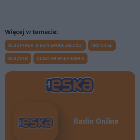
OLSZTYŃSKI BIEG NIEPODLEGŁOŚCI
CRS UKIEL
OLSZTYN
OLSZTYN WYDARZENIA
Radio Online