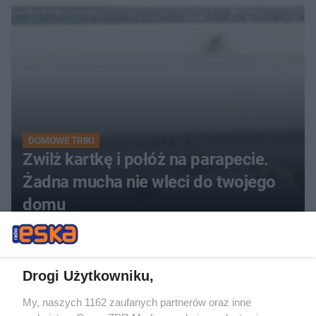
kobiety
DOMOWE TRIKI
Zwilż kartkę i połóż na parapecie.
Żadna mucha nie wleci do twojego
domu
Drogi Użytkowniku,
My, naszych 1162 zaufanych partnerów oraz inne