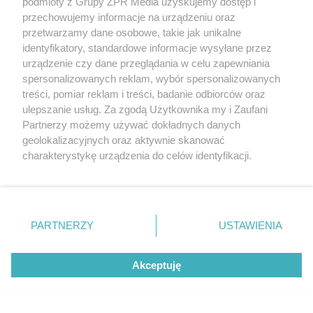
podmioty z Grupy ZPR Media uzyskujemy dostęp i
przechowujemy informacje na urządzeniu oraz
przetwarzamy dane osobowe, takie jak unikalne
identyfikatory, standardowe informacje wysyłane przez
urządzenie czy dane przeglądania w celu zapewniania
PIELĘGNACJA BORÓWKI
spersonalizowanych reklam, wybór spersonalizowanych
Zrób to po zebraniu borówek, a za
treści, pomiar reklam i treści, badanie odbiorców oraz
rok zbiory będą obfite
ulepszanie usług. Za zgodą Użytkownika my i Zaufani
Partnerzy możemy używać dokładnych danych
geolokalizacyjnych oraz aktywnie skanować
charakterystykę urządzenia do celów identyfikacji.
Ponieważ cenimy Twoją prywatność, prosimy o zgodę na
korzystanie z tych technologii poprzez kliknięcie
„Akceptuję”. Zgoda jest dobrowolna i zawsze możesz ją
zmienić/wycofać klikając przycisk ustawień prywatności
PARTNERZY
USTAWIENIA
znajdujący się w lewym dolnym rogu strony
. Niektóre
rodzaje przetwarzania danych nie wymagają zgody
Akceptuję
użytkownika, ale masz prawo sprzeciwić się takiemu
przetwarzaniu. Preferencje będą miały zastosowanie tylko
ZAKUPY
na tej witrynie.