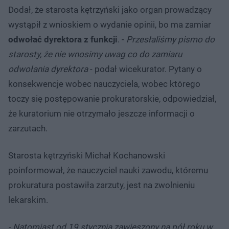
Dodał, że starosta kętrzyński jako organ prowadzący
wystąpił z wnioskiem o wydanie opinii, bo ma zamiar
odwołać dyrektora z funkcji
. -
Przesłaliśmy pismo do
starosty, że nie wnosimy uwag co do zamiaru
odwołania dyrektora
- podał wicekurator. Pytany o
konsekwencje wobec nauczyciela, wobec którego
toczy się postępowanie prokuratorskie, odpowiedział,
że kuratorium nie otrzymało jeszcze informacji o
zarzutach.
Starosta kętrzyński Michał Kochanowski
poinformował, że nauczyciel nauki zawodu, któremu
prokuratura postawiła zarzuty, jest na zwolnieniu
lekarskim.
- Natomiast od 19 stycznia zawieszony na pół roku w