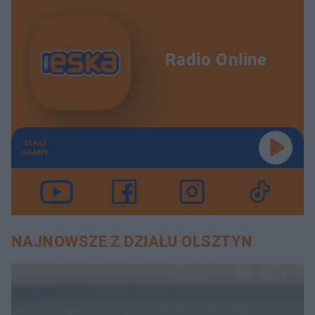
Radio Online
TERAZ
GRAMY
NAJNOWSZE Z DZIAŁU OLSZTYN