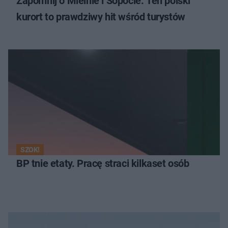
Zapomnij o Mielnie i Sopocie. Ten polski
kurort to prawdziwy hit wśród turystów
SZOK!
BP tnie etaty. Pracę straci kilkaset osób