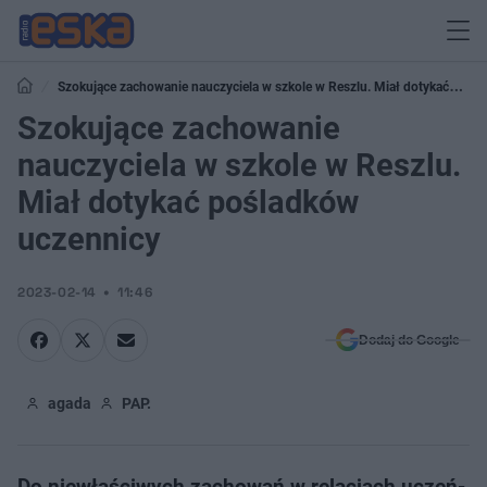
Szokujące zachowanie nauczyciela w szkole w Reszlu. Miał dotykać
pośladków uczennicy
Szokujące zachowanie
nauczyciela w szkole w Reszlu.
Miał dotykać pośladków
uczennicy
2023-02-14
11:46
Dodaj do Google
agada
PAP.
Do niewłaściwych zachowań w relacjach uczeń-